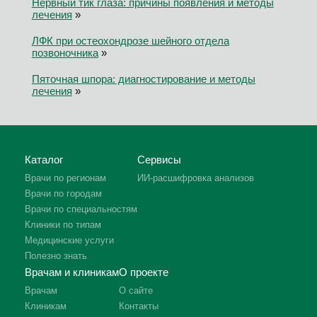
Нервный тик глаза: причины появления и методы
лечения
»
ЛФК при остеохондрозе шейного отдела
позвоночника
»
Пяточная шпора: диагностирование и методы
лечения
»
Каталог
Сервисы
Врачи по регионам
ИИ-расшифровка анализов
Врачи по городам
Врачи по специальностям
Клиники по типам
Медицинские услуги
Полезно знать
Врачам и клиникам
О проекте
Врачам
О сайте
Клиникам
Контакты