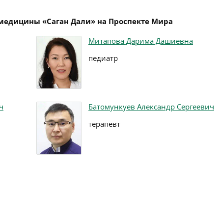
 медицины «Саган Дали» на Проспекте Мира
Митапова Дарима Дашиевна
педиатр
ч
Батомункуев Александр Сергеевич
терапевт