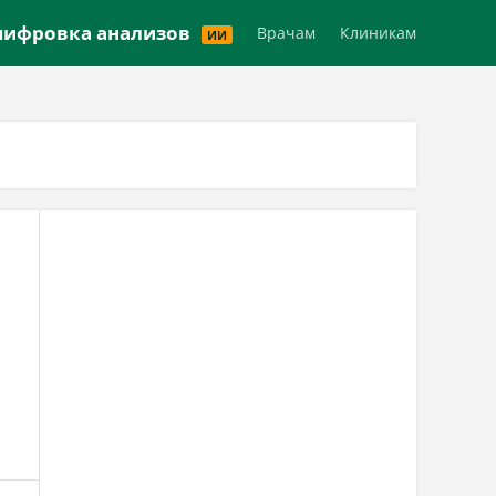
Версия для слабовидящих
ифровка анализов
Врачам
Клиникам
ИИ