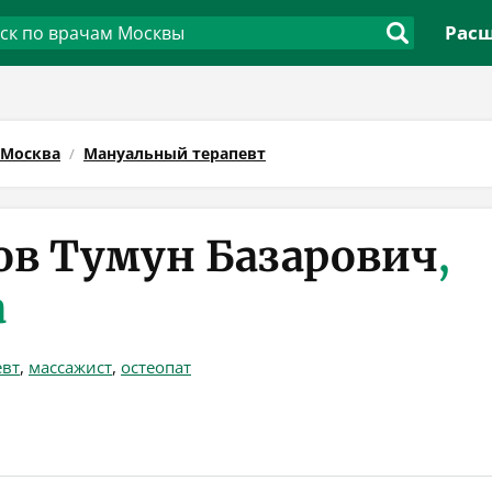
Расш
Москва
Мануальный терапевт
в Тумун Базарович
,
а
евт
,
массажист
,
остеопат