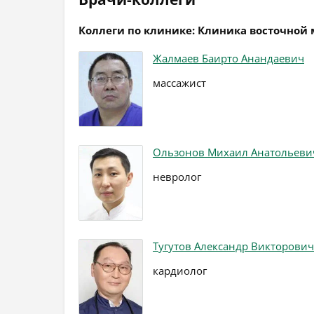
Коллеги по клинике: Клиника восточной
Жалмаев Баирто Анандаевич
массажист
Ользонов Михаил Анатольеви
невролог
Тугутов Александр Викторович
кардиолог