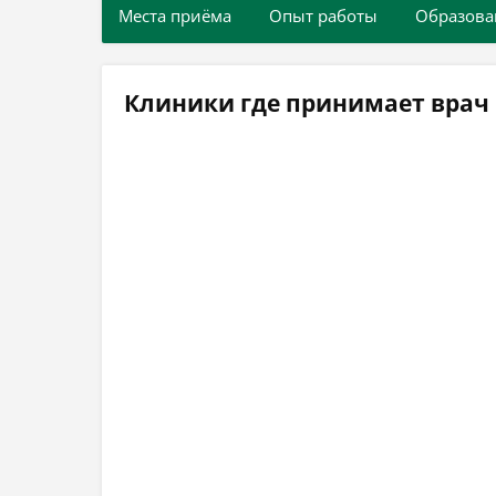
Места приёма
Опыт работы
Образова
Клиники где принимает врач