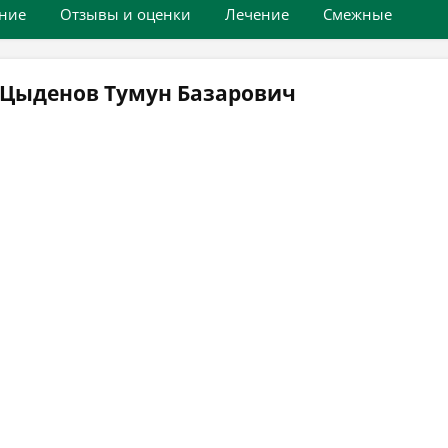
ние
Отзывы и оценки
Лечение
Смежные
 Цыденов Тумун Базарович