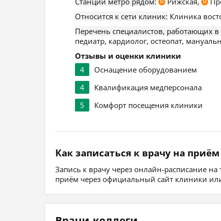
Станции метро рядом:
Рижская,
Пр
М
М
Относится к сети клиник:
Клиника вост
Перечень специалистов, работающих в
педиатр, кардиолог, остеопат, мануаль
Отзывы и оценки клиники
4
Оснащение оборудованием
4
Квалификация медперсонала
5
Комфорт посещения клиники
Как записаться к врачу на приём
Запись к врачу через онлайн-расписание на
приём через официальный сайт клиники или
Врачи-коллеги