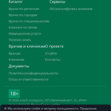
Каталог
Сервисы
Врачи по регионам
ИИ-расшифровка анализов
Врачи по городам
Врачи по специальностям
Клиники по типам
Медицинские услуги
Полезно знать
Врачам и клиникам
О проекте
Врачам
О сайте
Клиникам
Контакты
Документы
Политика конфиденциальности
Отказ от ответственности
18+
© 2026 vrach-rossiya.ru. ИП Овчинников С. Н., ИНН
592104728977.
Подробнее о сайте
🍪 Мы используем cookie и метрику посещаемости. Продолжая
Информация на сайте не заменяет приём врача. Имеются