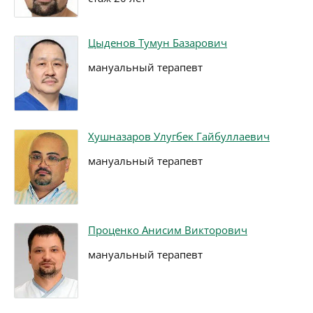
Цыденов Тумун Базарович
мануальный терапевт
Хушназаров Улугбек Гайбуллаевич
мануальный терапевт
Проценко Анисим Викторович
мануальный терапевт