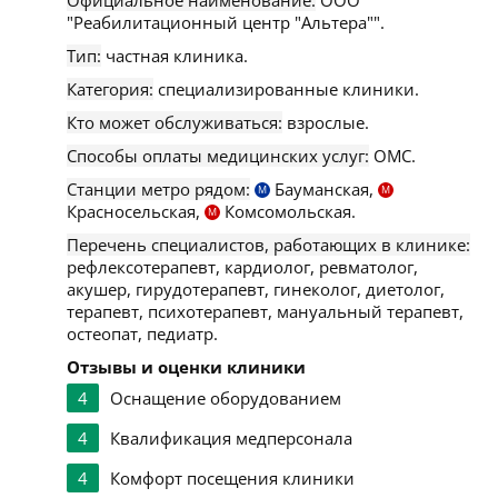
Официальное наименование:
ООО
"Реабилитационный центр "Альтера"".
Тип:
частная клиника.
Категория:
специализированные клиники.
Кто может обслуживаться:
взрослые.
Способы оплаты медицинских услуг:
ОМС.
Станции метро рядом:
Бауманская,
М
М
Красносельская,
Комсомольская.
М
Перечень специалистов, работающих в клинике:
рефлексотерапевт, кардиолог, ревматолог,
акушер, гирудотерапевт, гинеколог, диетолог,
терапевт, психотерапевт, мануальный терапевт,
остеопат, педиатр.
Отзывы и оценки клиники
4
Оснащение оборудованием
4
Квалификация медперсонала
4
Комфорт посещения клиники