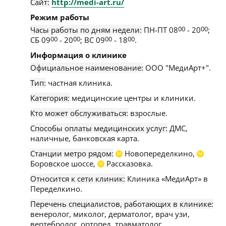
Сайт:
http://medi-art.ru/
Режим работы
Часы работы по дням недели:
ПН-ПТ 08
00
- 20
00
;
СБ 09
00
- 20
00
; ВС 09
00
- 18
00
.
Информация о клинике
Официальное наименование:
ООО "МедиАрт+".
Тип:
частная клиника.
Категория:
медицинские центры и клиники.
Кто может обслуживаться:
взрослые.
Способы оплаты медицинских услуг:
ДМС,
наличные, банковская карта.
Станции метро рядом:
Новопеределкино,
М
М
Боровское шоссе,
Рассказовка.
М
Относится к сети клиник:
Клиника «МедиАрт» в
Переделкино.
Перечень специалистов, работающих в клинике:
венеролог, миколог, дерматолог, врач узи,
вертебролог, ортопед, травматолог,