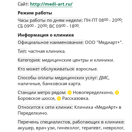
Сайт:
http://medi-art.ru/
Режим работы
Часы работы по дням недели:
ПН-ПТ 08
00
- 20
00
;
СБ 09
00
- 20
00
; ВС 09
00
- 18
00
.
Информация о клинике
Официальное наименование:
ООО "Медиарт+".
Тип:
частная клиника.
Категория:
медицинские центры и клиники.
Кто может обслуживаться:
взрослые.
Способы оплаты медицинских услуг:
ДМС,
наличные, банковская карта.
Станции метро рядом:
Новопеределкино,
М
М
Боровское шоссе,
Рассказовка.
М
Относится к сети клиник:
Клиника «МедиАрт» в
Переделкино.
Перечень специалистов, работающих в клинике:
акушер, врач узи, гинеколог, терапевт, невролог,