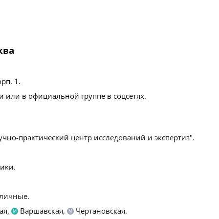
ква
орп. 1
.
 или в официальной группе в соцсетях.
чно-практический центр исследований и экспертиз".
ики.
личные.
ая,
Варшавская,
Чертановская.
М
М