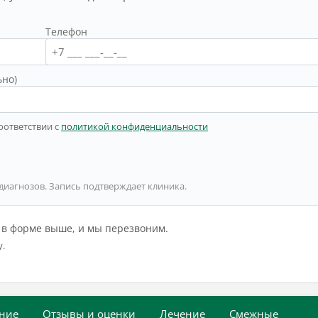
Телефон
ьно)
оответствии с
политикой конфиденциальности
 диагнозов. Запись подтверждает клиника.
й в форме выше, и мы перезвоним.
у.
ние
Отзывы и оценки
Лечение
Смежные