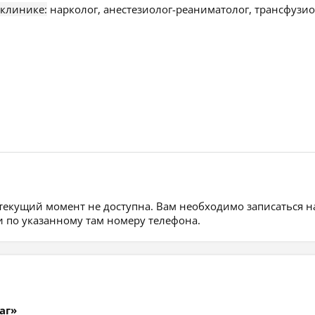
 клинике:
нарколог, анестезиолог-реаниматолог, трансфузио
 текущий момент не доступна. Вам необходимо записаться н
 по указанному там номеру телефона.
аг»