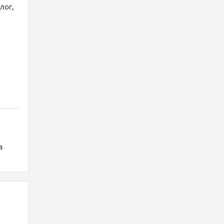
лог,
а