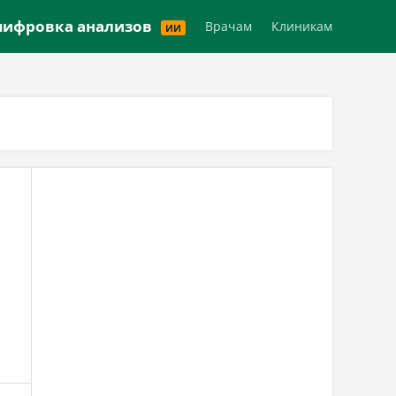
Версия для слабовидящих
ифровка анализов
Врачам
Клиникам
ИИ