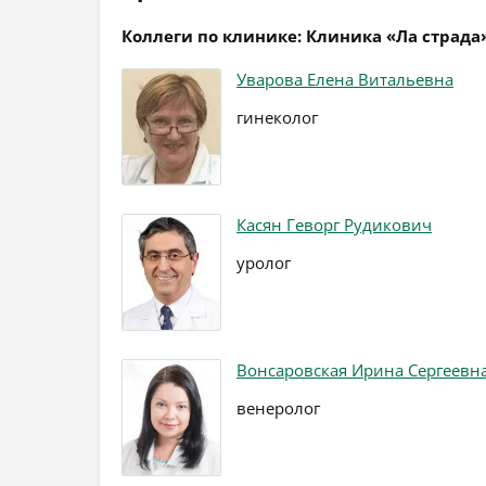
Коллеги по клинике: Клиника «Ла страда
Уварова Елена Витальевна
гинеколог
Касян Геворг Рудикович
уролог
Вонсаровская Ирина Сергеевн
венеролог