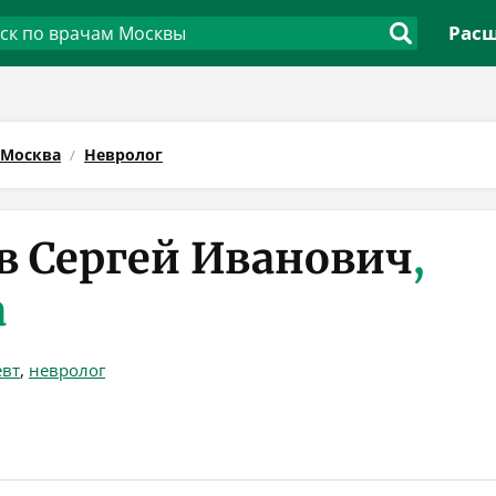
Расш
Москва
Невролог
в Сергей Иванович
,
а
евт
,
невролог