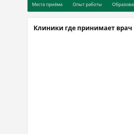
Места приёма
Опыт работы
Образова
Клиники где принимает врач 