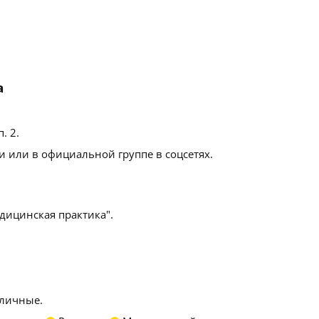
а
п. 2
.
 или в официальной группе в соцсетях.
ицинская практика".
личные.