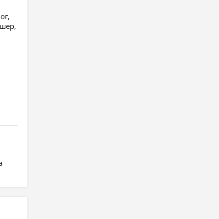
ог,
ушер,
а