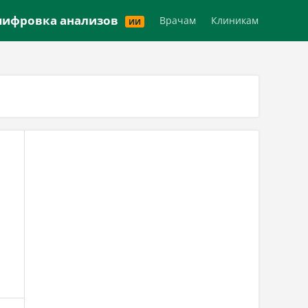
Версия для слабовидящих
ифровка анализов
Врачам
Клиникам
ИИ