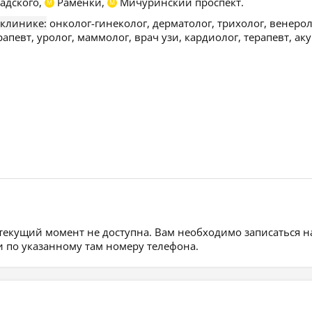
адского,
Раменки,
Мичуринский проспект.
М
М
 клинике:
онколог-гинеколог, дерматолог, трихолог, венерол
певт, уролог, маммолог, врач узи, кардиолог, терапевт, ак
 текущий момент не доступна. Вам необходимо записаться н
 по указанному там номеру телефона.