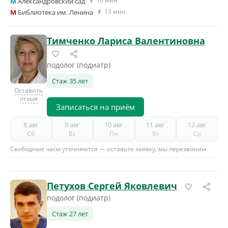
10 мин
M
Александровский сад
13 мин
M
Библиотека им. Ленина
Тимченко Лариса Валентиновна
подолог (подиатр)
Стаж 35 лет
Оставить
отзыв
Записаться на приём
8 авг
9 авг
10 авг
11 авг
12 авг
Сб
Вс
Пн
Вт
Ср
Свободные часы уточняются — оставьте заявку, мы перезвоним
Петухов Сергей Яковлевич
подолог (подиатр)
Стаж 27 лет