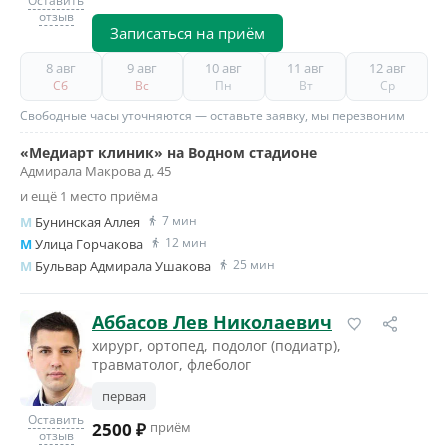
Оставить
отзыв
Записаться на приём
8 авг
9 авг
10 авг
11 авг
12 авг
Сб
Вс
Пн
Вт
Ср
Свободные часы уточняются — оставьте заявку, мы перезвоним
«Медиарт клиник» на Водном стадионе
Адмирала Макрова д. 45
и ещё 1 место приёма
7 мин
M
Бунинская Аллея
12 мин
M
Улица Горчакова
25 мин
M
Бульвар Адмирала Ушакова
Аббасов Лев Николаевич
хирург, ортопед, подолог (подиатр),
травматолог, флеболог
первая
Оставить
2500 ₽
приём
отзыв