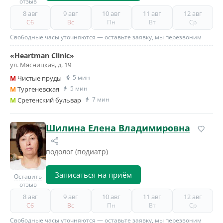
отзыв
8 авг
9 авг
10 авг
11 авг
12 авг
Сб
Вс
Пн
Вт
Ср
Свободные часы уточняются — оставьте заявку, мы перезвоним
«Heartman Clinic»
ул. Мясницкая, д. 19
5 мин
M
Чистые пруды
5 мин
M
Тургеневская
7 мин
M
Сретенский бульвар
Шилина Елена Владимировна
подолог (подиатр)
Записаться на приём
Оставить
отзыв
8 авг
9 авг
10 авг
11 авг
12 авг
Сб
Вс
Пн
Вт
Ср
Свободные часы уточняются — оставьте заявку, мы перезвоним