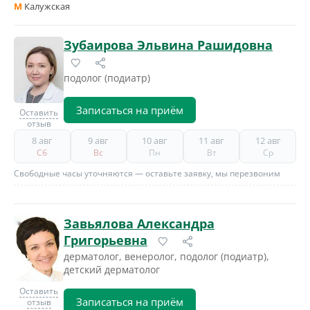
M
Калужская
Зубаирова Эльвина Рашидовна
подолог (подиатр)
Записаться на приём
Оставить
отзыв
8 авг
9 авг
10 авг
11 авг
12 авг
Сб
Вс
Пн
Вт
Ср
Свободные часы уточняются — оставьте заявку, мы перезвоним
Завьялова Александра
Григорьевна
дерматолог, венеролог, подолог (подиатр),
детский дерматолог
Оставить
Записаться на приём
отзыв