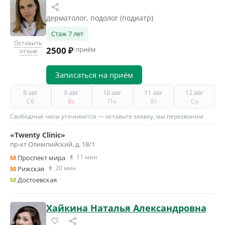
дерматолог, подолог (подиатр)
Стаж 7 лет
Оставить
2500 ₽
приём
отзыв
Записаться на приём
8 авг
9 авг
10 авг
11 авг
12 авг
Сб
Вс
Пн
Вт
Ср
Свободные часы уточняются — оставьте заявку, мы перезвоним
«Twenty Clinic»
пр-кт Олимпийский, д. 18/1
11 мин
M
Проспект мира
20 мин
M
Рижская
M
Достоевская
Хайкина Наталья Александровна