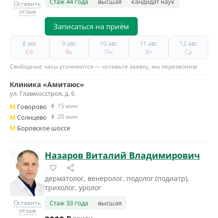
Стаж 44 года
высшая
кандидат наук
Оставить
отзыв
Записаться на приём
8 авг
9 авг
10 авг
11 авг
12 авг
Сб
Вс
Пн
Вт
Ср
Свободные часы уточняются — оставьте заявку, мы перезвоним
Клиника «Амитаюс»
ул. Главмосстроя, д. 6
15 мин
M
Говорово
20 мин
M
Солнцево
M
Боровское шоссе
Назаров Виталий Владимирович
дерматолог, венеролог, подолог (подиатр),
трихолог, уролог
Оставить
Стаж 33 года
высшая
отзыв