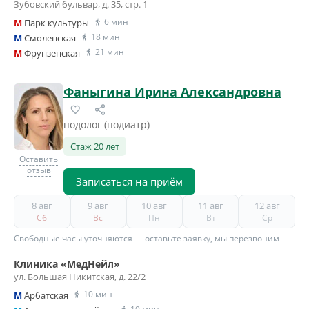
Зубовский бульвар, д. 35, стр. 1
6 мин
M
Парк культуры
18 мин
M
Смоленская
21 мин
M
Фрунзенская
Фаныгина Ирина Александровна
подолог (подиатр)
Стаж 20 лет
Оставить
отзыв
Записаться на приём
8 авг
9 авг
10 авг
11 авг
12 авг
Сб
Вс
Пн
Вт
Ср
Свободные часы уточняются — оставьте заявку, мы перезвоним
Клиника «МедНейл»
ул. Большая Никитская, д. 22/2
10 мин
M
Арбатская