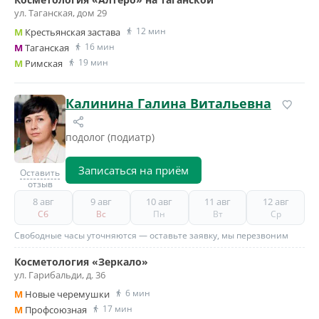
ул. Таганская, дом 29
12 мин
M
Крестьянская застава
16 мин
M
Таганская
19 мин
M
Римская
Калинина Галина Витальевна
подолог (подиатр)
Записаться на приём
Оставить
отзыв
8 авг
9 авг
10 авг
11 авг
12 авг
Сб
Вс
Пн
Вт
Ср
Свободные часы уточняются — оставьте заявку, мы перезвоним
Косметология «Зеркало»
ул. Гарибальди, д. 36
6 мин
M
Новые черемушки
17 мин
M
Профсоюзная