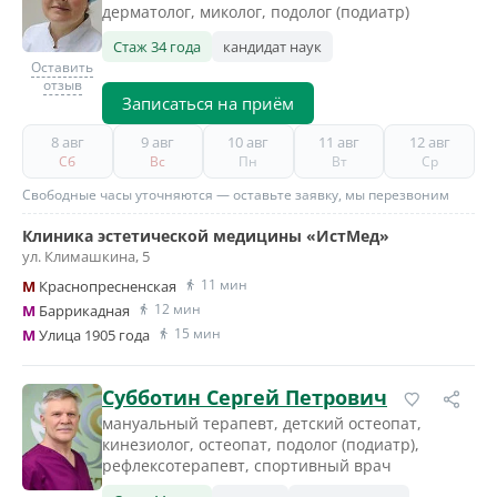
дерматолог, миколог, подолог (подиатр)
Стаж 34 года
кандидат наук
Оставить
отзыв
Записаться на приём
8 авг
9 авг
10 авг
11 авг
12 авг
Сб
Вс
Пн
Вт
Ср
Свободные часы уточняются — оставьте заявку, мы перезвоним
Клиника эстетической медицины «ИстМед»
ул. Климашкина, 5
11 мин
M
Краснопресненская
12 мин
M
Баррикадная
15 мин
M
Улица 1905 года
Субботин Сергей Петрович
мануальный терапевт, детский остеопат,
кинезиолог, остеопат, подолог (подиатр),
рефлексотерапевт, спортивный врач