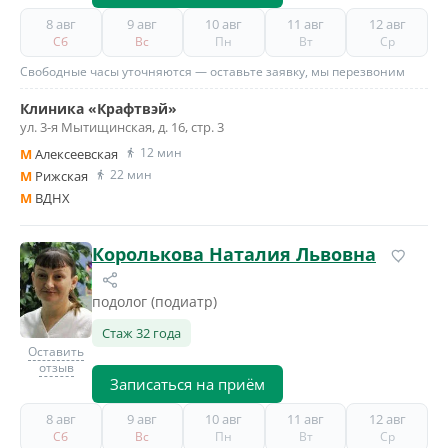
8 авг
9 авг
10 авг
11 авг
12 авг
Сб
Вс
Пн
Вт
Ср
Свободные часы уточняются — оставьте заявку, мы перезвоним
Клиника «Крафтвэй»
ул. 3-я Мытищинская, д. 16, стр. 3
12 мин
M
Алексеевская
22 мин
M
Рижская
M
ВДНХ
Королькова Наталия Львовна
подолог (подиатр)
Стаж 32 года
Оставить
отзыв
Записаться на приём
8 авг
9 авг
10 авг
11 авг
12 авг
Сб
Вс
Пн
Вт
Ср