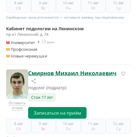
8 авг
9 авг
10 авг
11 авг
12 авг
Сб
Вс
Пн
Вт
Ср
Свободные часы уточняются — оставьте заявку, мы перезвоним
Кабинет подологии на Ленинском
пр-кт Ленинский, д. 74
17 мин
M
Университет
M
Профсоюзная
M
Новые черемушки
Смирнов Михаил Николаевич
подолог (подиатр)
Стаж 17 лет
Оставить
отзыв
Записаться на приём
8 авг
9 авг
10 авг
11 авг
12 авг
Сб
Вс
Пн
Вт
Ср