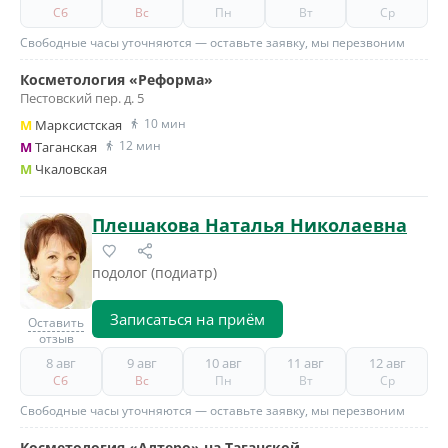
Сб
Вс
Пн
Вт
Ср
Свободные часы уточняются — оставьте заявку, мы перезвоним
Косметология «Реформа»
Пестовский пер. д. 5
10 мин
M
Марксистская
12 мин
M
Таганская
M
Чкаловская
Плешакова Наталья Николаевна
подолог (подиатр)
Записаться на приём
Оставить
отзыв
8 авг
9 авг
10 авг
11 авг
12 авг
Сб
Вс
Пн
Вт
Ср
Свободные часы уточняются — оставьте заявку, мы перезвоним
Косметология «Алтеро» на Таганской