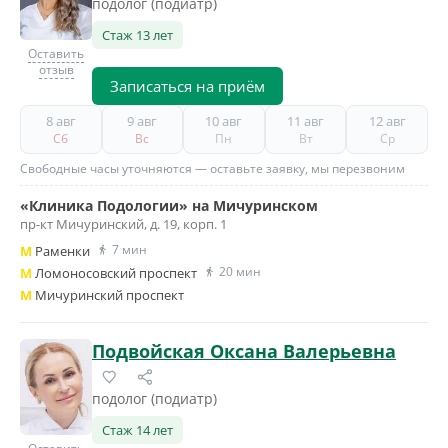
подолог (подиатр)
Стаж 13 лет
Оставить
отзыв
Записаться на приём
8 авг
9 авг
10 авг
11 авг
12 авг
Сб
Вс
Пн
Вт
Ср
Свободные часы уточняются — оставьте заявку, мы перезвоним
«Клиника Подологии» на Мичуринском
пр-кт Мичуринский, д. 19, корп. 1
7 мин
M
Раменки
20 мин
M
Ломоносовский проспект
M
Мичуринский проспект
Подвойская Оксана Валерьевна
подолог (подиатр)
Стаж 14 лет