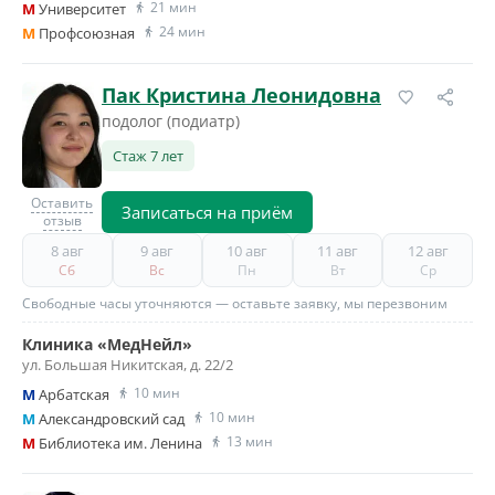
21 мин
M
Университет
24 мин
M
Профсоюзная
Пак Кристина Леонидовна
подолог (подиатр)
Стаж 7 лет
Оставить
Записаться на приём
отзыв
8 авг
9 авг
10 авг
11 авг
12 авг
Сб
Вс
Пн
Вт
Ср
Свободные часы уточняются — оставьте заявку, мы перезвоним
Клиника «МедНейл»
ул. Большая Никитская, д. 22/2
10 мин
M
Арбатская
10 мин
M
Александровский сад
13 мин
M
Библиотека им. Ленина