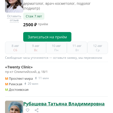
дерматолог, врач-косметолог, подолог
(подиатр)
Оставить
Стаж 7 лет
отзыв
2500 ₽
приём
Записаться на приём
8 авг
9 авг
10 авг
11 авг
12 авг
Сб
Вс
Пн
Вт
Ср
Свободные часы уточняются — оставьте заявку, мы перезвоним
«Twenty Clinic»
пр-кт Олимпийский, д. 18/1
11 мин
M
Проспект мира
20 мин
M
Рижская
M
Достоевская
Рубашева Татьяна Владимировна