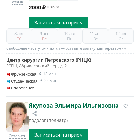
отзыв
2000 ₽
приём
Записаться на приём
8 авг
9 авг
10 авг
11 авг
12 авг
Сб
Вс
Пн
Вт
Ср
Свободные часы уточняются — оставьте заявку, мы перезвоним
Центр хирургии Петровского (РНЦХ)
ГСП-1, Абрикосовский пер., д. 2
15 мин
M
Фрунзенская
22 мин
M
Студенческая
M
Спортивная
Якупова Эльмира Ильгизовна
подолог (подиатр)
Записаться на приём
Оставить