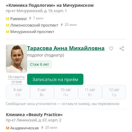
«Клиника Подологии» на Мичуринском
пр-кт Мичуринский, д. 19, корп. 1
7 мин
M
Раменки
20 мин
M
Ломоносовский проспект
M
Мичуринский проспект
Тарасова Анна Михайловна
подолог (подиатр)
Стаж 6 лет
Оставить
Записаться на приём
отзыв
8 авг
9 авг
10 авг
11 авг
12 авг
Сб
Вс
Пн
Вт
Ср
Свободные часы уточняются — оставьте заявку, мы перезвоним
Клиника «Beauty Practice»
пр-кт Ленинский, д. 67, корп. 2
20 мин
M
Академическая