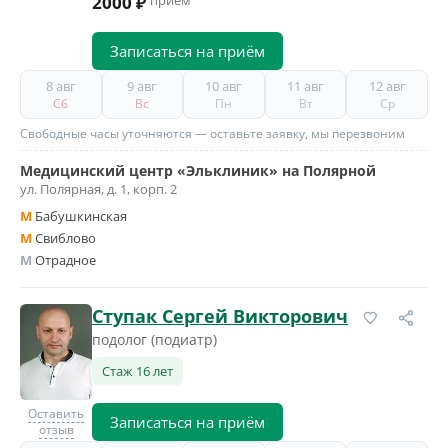
2000 ₽
приём
Записаться на приём
8 авг
9 авг
10 авг
11 авг
12 авг
Сб
Вс
Пн
Вт
Ср
Свободные часы уточняются — оставьте заявку, мы перезвоним
Медицинский центр «Эльклиник» на Полярной
ул. Полярная, д. 1, корп. 2
M
Бабушкинская
M
Свиблово
M
Отрадное
Ступак Сергей Викторович
подолог (подиатр)
Стаж 16 лет
Оставить
Записаться на приём
отзыв