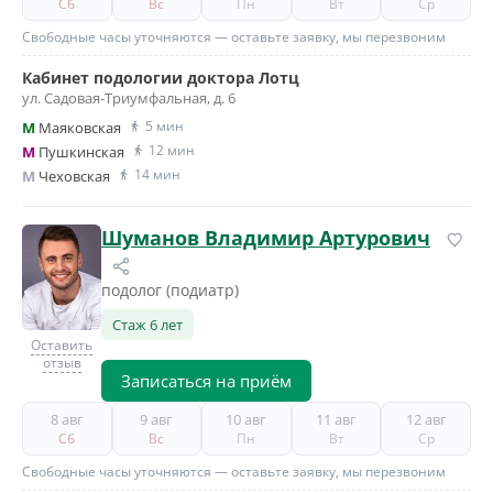
Сб
Вс
Пн
Вт
Ср
Свободные часы уточняются — оставьте заявку, мы перезвоним
Кабинет подологии доктора Лотц
ул. Садовая-Триумфальная, д. 6
5 мин
M
Маяковская
12 мин
M
Пушкинская
14 мин
M
Чеховская
Шуманов Владимир Артурович
подолог (подиатр)
Стаж 6 лет
Оставить
отзыв
Записаться на приём
8 авг
9 авг
10 авг
11 авг
12 авг
Сб
Вс
Пн
Вт
Ср
Свободные часы уточняются — оставьте заявку, мы перезвоним