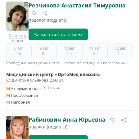
Резчикова Анастасия Тимуровна
подолог (подиатр)
Записаться на приём
Оставить
отзыв
8 авг
9 авг
10 авг
11 авг
12 авг
Сб
Вс
Пн
Вт
Ср
Свободные часы уточняются — оставьте заявку, мы перезвоним
Медицинский центр «ОртоМед классик»
ул Дмитрия Ульянова, дом 31
13 мин
M
Академическая
M
Профсоюзная
M
Нагорная
Рабинович Анна Юрьевна
подолог (подиатр)