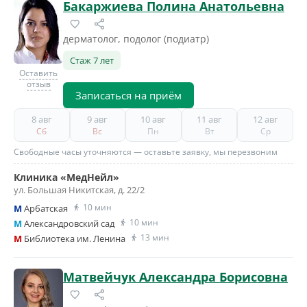
Бакаржиева Полина Анатольевна
дерматолог, подолог (подиатр)
Стаж 7 лет
Оставить
отзыв
Записаться на приём
8 авг
9 авг
10 авг
11 авг
12 авг
Сб
Вс
Пн
Вт
Ср
Свободные часы уточняются — оставьте заявку, мы перезвоним
Клиника «МедНейл»
ул. Большая Никитская, д. 22/2
10 мин
M
Арбатская
10 мин
M
Александровский сад
13 мин
M
Библиотека им. Ленина
Матвейчук Александра Борисовна