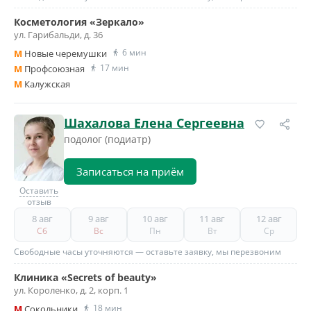
Косметология «Зеркало»
ул. Гарибальди, д. 36
6 мин
M
Новые черемушки
17 мин
M
Профсоюзная
M
Калужская
Шахалова Елена Сергеевна
подолог (подиатр)
Записаться на приём
Оставить
отзыв
8 авг
9 авг
10 авг
11 авг
12 авг
Сб
Вс
Пн
Вт
Ср
Свободные часы уточняются — оставьте заявку, мы перезвоним
Клиника «Secrets of beauty»
ул. Короленко, д. 2, корп. 1
18 мин
M
Сокольники