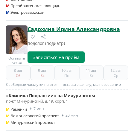
M
Преображенская площадь
M
Электрозаводская
Садохина Ирина Александровна
подолог (подиатр)
Записаться на приём
Оставить
отзыв
8 авг
9 авг
10 авг
11 авг
12 авг
Сб
Вс
Пн
Вт
Ср
Свободные часы уточняются — оставьте заявку, мы перезвоним
«Клиника Подологии» на Мичуринском
пр-кт Мичуринский, д. 19, корп. 1
7 мин
M
Раменки
20 мин
M
Ломоносовский проспект
M
Мичуринский проспект