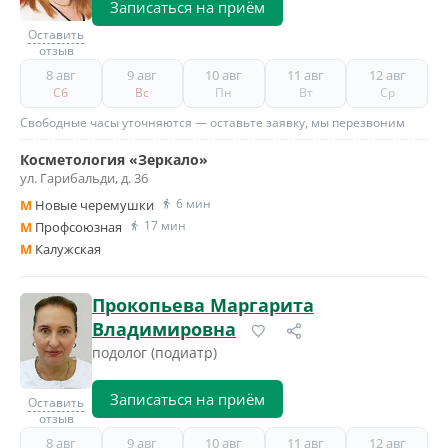
Записаться на приём
Оставить
отзыв
8 авг
9 авг
10 авг
11 авг
12 авг
Сб
Вс
Пн
Вт
Ср
Свободные часы уточняются — оставьте заявку, мы перезвоним
Косметология «Зеркало»
ул. Гарибальди, д. 36
6 мин
M
Новые черемушки
17 мин
M
Профсоюзная
M
Калужская
Прокопьева Маргарита
Владимировна
подолог (подиатр)
Записаться на приём
Оставить
отзыв
8 авг
9 авг
10 авг
11 авг
12 авг