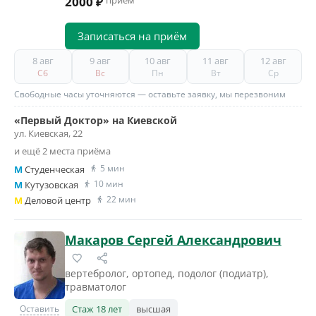
2000 ₽
приём
Записаться на приём
8 авг
9 авг
10 авг
11 авг
12 авг
Сб
Вс
Пн
Вт
Ср
Свободные часы уточняются — оставьте заявку, мы перезвоним
«Первый Доктор» на Киевской
ул. Киевская, 22
и ещё 2 места приёма
5 мин
M
Студенческая
10 мин
M
Кутузовская
22 мин
M
Деловой центр
Макаров Сергей Александрович
вертебролог, ортопед, подолог (подиатр),
травматолог
Оставить
Стаж 18 лет
высшая