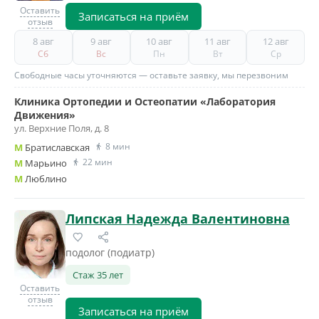
Оставить
Записаться на приём
отзыв
8 авг
9 авг
10 авг
11 авг
12 авг
Сб
Вс
Пн
Вт
Ср
Свободные часы уточняются — оставьте заявку, мы перезвоним
Клиника Ортопедии и Остеопатии «Лаборатория
Движения»
ул. Верхние Поля, д. 8
8 мин
M
Братиславская
22 мин
M
Марьино
M
Люблино
Липская Надежда Валентиновна
подолог (подиатр)
Стаж 35 лет
Оставить
отзыв
Записаться на приём