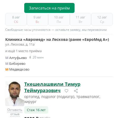
Записаться на приём
8 авг
9 авг
10 авг
11 авг
12 авг
Сб
Вс
Пн
Вт
Ср
Свободные часы уточняются — оставьте заявку, мы перезвоним
Клиника «Авромед» на Лескова (ранее «ЕвроМед А»)
ул. Лескова, д. 11а
и ещё 1 место приёма
20 мин
M
Алтуфьево
M
Бибирево
M
Медведково
Ткешелашвили Тимур
Теймуразович
ортопед, подолог (подиатр), травматолог,
хирург
Оставить
Стаж 16 лет
отзыв