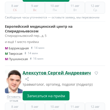
8 авг
9 авг
10 авг
11 авг
12 авг
Сб
Вс
Пн
Вт
Ср
Свободные часы уточняются — оставьте заявку, мы перезвоним
Европейский медицинский центр на
Спиридоньевском
Спиридоньевский пер., д. 5
и ещё 1 место приёма
14 мин
M
Баррикадная
14 мин
M
Тверская
16 мин
M
Пушкинская
Алексутов Сергей Андреевич
травматолог, ортопед, подолог (подиатр)
Записаться на приём
Оставить
отзыв
8 авг
9 авг
10 авг
11 авг
12 авг