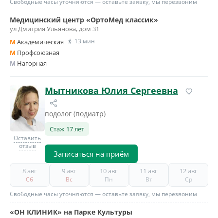
Свободные часы уточняются — оставьте заявку, мы перезвоним
Медицинский центр «ОртоМед классик»
ул Дмитрия Ульянова, дом 31
13 мин
M
Академическая
M
Профсоюзная
M
Нагорная
Мытникова Юлия Сергеевна
подолог (подиатр)
Стаж 17 лет
Оставить
отзыв
Записаться на приём
8 авг
9 авг
10 авг
11 авг
12 авг
Сб
Вс
Пн
Вт
Ср
Свободные часы уточняются — оставьте заявку, мы перезвоним
«ОН КЛИНИК» на Парке Культуры