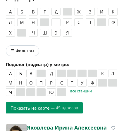
А
Б
В
Г
Д
Е
Ж
З
И
К
Л
М
Н
О
П
Р
С
Т
У
Ф
Х
Ц
Ч
Ш
Э
Я
☰ Фильтры
Подолог (подиатр) у метро:
А
Б
В
Г
Д
Е
Ж
З
И
К
Л
М
Н
О
П
Р
С
Т
У
Ф
Х
Ц
все станции
Ч
Ш
Щ
Э
Ю
Я
Показать на карте
— 45 адресов
Яковлева Ирина Алексеевна