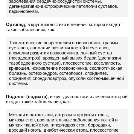
заболевания сердечно-сосудистой системы,
дегенеративно-дистрофические патологии суставов,
паркинсонизм.
Ортопед
, в круг диагностики и лечения которой входят
такие заболевания, как:
Травматические повреждения позвоночника, травмы
суставов, аномалии развития костей и суставов,
аномалии развития позвоночника, ложный сустав
(псевдоартроз), врожденный вывих бедра (дисплазия
тазобедренного сустава), плоскостопие, косолапость,
кривошея, искривление позвоночника, сколиотическая
болезнь, остеохондроз, остеопороз, спондилез,
спондилит, спондилоартроз, опухоли костно-мышечной
системы.
Подолог (подиатр)
, в круг диагностики и лечения которой
входят такие заболевания, как:
Мозоли и натоптыши, артрозы и артриты стопы,
микозы стоп, воспалительные заболевания ногтей и
мягких тканей стоп, гипергидроз стоп, бородавки,
вросший ноготь, диабетическая стопа, плоскостопие,