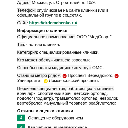
Адрес:
Москва
,
ул. Строителей, д. 10/9
.
Телефон:
опубликован на сайте клиники или в
официальной группе в соцсетях.
Сайт:
https://drdemchenko.ru/
Информация о клинике
Официальное наименование:
ООО "МедСпорт".
Тип:
частная клиника.
Категория:
специализированные клиники.
Кто может обслуживаться:
взрослые.
Способы оплаты медицинских услуг:
ОМС.
Станции метро рядом:
Проспект Вернадского,
М
М
Университет,
Ломоносовский проспект.
М
Перечень специалистов, работающих в клинике:
врач лфк, спортивный врач, детский ортопед,
подолог (подиатр), травматолог, ортопед, невролог,
вертебролог, мануальный терапевт, реабилитолог.
Отзывы и оценки клиники
4
Оснащение оборудованием
4
Квалификация медперсонала