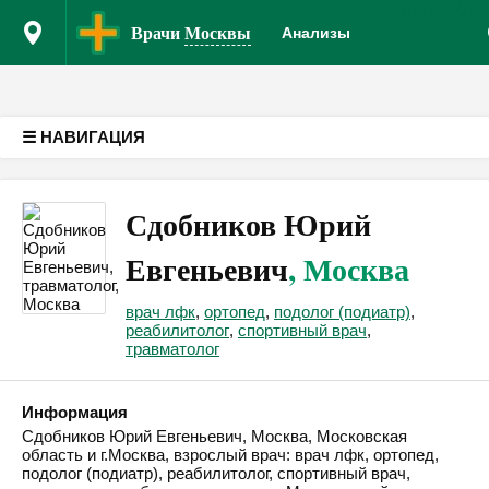
Врачам
Кли
Версия для слабовидящих
Врачи
Москвы
Анализы
☰ НАВИГАЦИЯ
Сдобников Юрий
Евгеньевич
, Москва
врач лфк
,
ортопед
,
подолог (подиатр)
,
реабилитолог
,
спортивный врач
,
травматолог
Информация
Сдобников Юрий Евгеньевич, Москва, Московская
область и г.Москва, взрослый врач: врач лфк, ортопед,
подолог (подиатр), реабилитолог, спортивный врач,