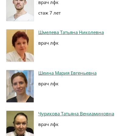
врач лфк
стаж 7 лет
Шмелева Татьяна Николевна
врач лфк
Шеина Мария Евгеньевна
врач лфк
Чурикова Татьяна Вениаминовна
врач лфк