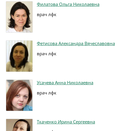
Филатова Ольга Николаевна
врач лфк
Фетисова Александра Вячеславовна
врач лфк
Усачева Анна Николаевна
врач лфк
Ткаченко Ирина Сергеевна