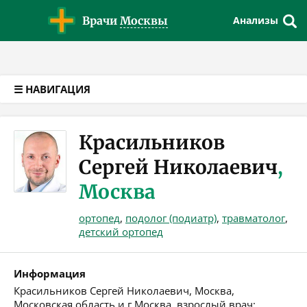
Версия для слабовидящих
Врачи
Москвы
Анализы
☰ НАВИГАЦИЯ
Красильников
Сергей Николаевич
,
Москва
ортопед
,
подолог (подиатр)
,
травматолог
,
детский ортопед
Информация
Красильников Сергей Николаевич, Москва,
Московская область и г.Москва, взрослый врач: