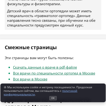
физкультуры и физиотерапии.
Детский врач в области ортопедии может иметь
специальность «травматолог-ортопед». Данные
направления тесно связаны, при обучении на обе
специальности предусмотрен единый курс.
Смежные страницы
Эти страницы вам могут быть полезны:
Скачать данные о враче в pdf-файле
Все врачи по специальности ортопед в Москве
Все врачи в Москве
🍪 Мы используем cookie и метрику посещаемости. Продолжая
пользоваться сайтом, вы соглашаетесь с
политикой
конфиденциальности
.
ОК
Другие врачи по специальности: