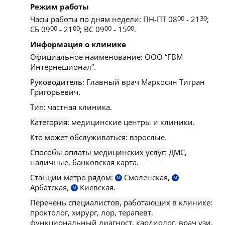
Режим работы
Часы работы по дням недели:
ПН-ПТ 08
00
- 21
30
;
СБ 09
00
- 21
00
; ВС 09
00
- 15
00
.
Информация о клинике
Официальное наименование:
ООО “ГВМ
Интернешионал”.
Руководитель:
Главный врач Маркосян Тигран
Григорьевич.
Тип:
частная клиника.
Категория:
медицинские центры и клиники.
Кто может обслуживаться:
взрослые.
Способы оплаты медицинских услуг:
ДМС,
наличные, банковская карта.
Станции метро рядом:
Смоленская,
М
М
Арбатская,
Киевская.
М
Перечень специалистов, работающих в клинике:
проктолог, хирург, лор, терапевт,
функциональный диагност, кардиолог, врач узи,