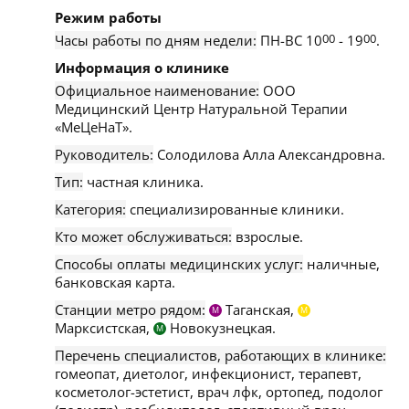
Режим работы
Часы работы по дням недели:
ПН-ВС 10
00
- 19
00
.
Информация о клинике
Официальное наименование:
ООО
Медицинский Центр Натуральной Терапии
«МеЦеНаТ».
Руководитель:
Солодилова Алла Александровна.
Тип:
частная клиника.
Категория:
специализированные клиники.
Кто может обслуживаться:
взрослые.
Способы оплаты медицинских услуг:
наличные,
банковская карта.
Станции метро рядом:
Таганская,
М
М
Марксистская,
Новокузнецкая.
М
Перечень специалистов, работающих в клинике:
гомеопат, диетолог, инфекционист, терапевт,
косметолог-эстетист, врач лфк, ортопед, подолог