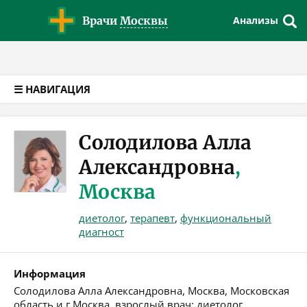
Версия для слабовидящих
Врачи
Москвы
Анализы
☰ НАВИГАЦИЯ
Солодилова Алла
Александровна
,
Москва
диетолог
,
терапевт
,
функциональный
диагност
Информация
Солодилова Алла Александровна, Москва, Московская
область и г.Москва, взрослый врач: диетолог,