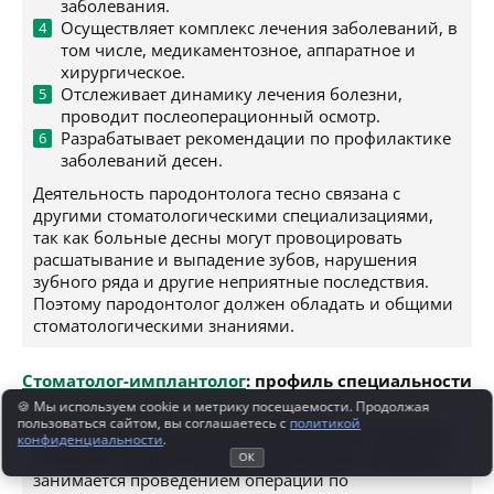
заболевания.
Осуществляет комплекс лечения заболеваний, в
том числе, медикаментозное, аппаратное и
хирургическое.
Отслеживает динамику лечения болезни,
проводит послеоперационный осмотр.
Разрабатывает рекомендации по профилактике
заболеваний десен.
Деятельность пародонтолога тесно связана с
другими стоматологическими специализациями,
так как больные десны могут провоцировать
расшатывание и выпадение зубов, нарушения
зубного ряда и другие неприятные последствия.
Поэтому пародонтолог должен обладать и общими
стоматологическими знаниями.
Стоматолог-имплантолог
: профиль специальности
🍪 Мы используем cookie и метрику посещаемости. Продолжая
пользоваться сайтом, вы соглашаетесь с
политикой
Имплантологом называются врача узкого профиля
конфиденциальности
.
в области хирургической стоматологии, который
ОК
занимается проведением операций по