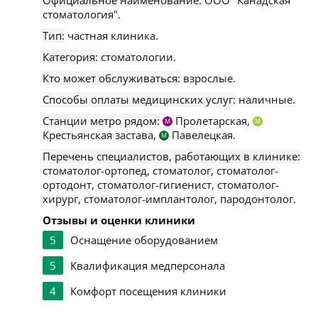
Официальное наименование:
ООО "Канадская
стоматология".
Тип:
частная клиника.
Категория:
стоматологии.
Кто может обслуживаться:
взрослые.
Способы оплаты медицинских услуг:
наличные.
Станции метро рядом:
Пролетарская,
М
М
Крестьянская застава,
Павелецкая.
М
Перечень специалистов, работающих в клинике:
стоматолог-ортопед, стоматолог, стоматолог-
ортодонт, стоматолог-гигиенист, стоматолог-
хирург, стоматолог-имплантолог, пародонтолог.
Отзывы и оценки клиники
5
Оснащение оборудованием
5
Квалификация медперсонала
4
Комфорт посещения клиники