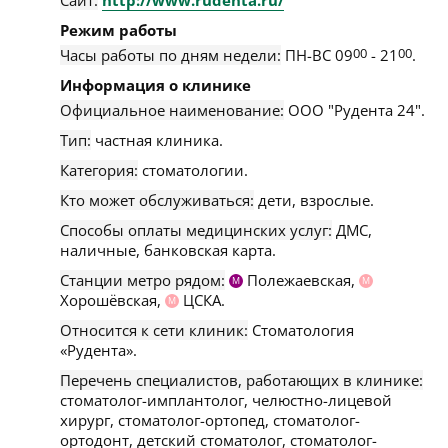
Сайт:
http://www.rudenta.ru/
Режим работы
Часы работы по дням недели:
ПН-ВС 09
00
- 21
00
.
Информация о клинике
Официальное наименование:
ООО "Рудента 24".
Тип:
частная клиника.
Категория:
стоматологии.
Кто может обслуживаться:
дети, взрослые.
Способы оплаты медицинских услуг:
ДМС,
наличные, банковская карта.
Станции метро рядом:
Полежаевская,
М
М
Хорошёвская,
ЦСКА.
М
Относится к сети клиник:
Стоматология
«Рудента».
Перечень специалистов, работающих в клинике:
стоматолог-имплантолог, челюстно-лицевой
хирург, стоматолог-ортопед, стоматолог-
ортодонт, детский стоматолог, стоматолог-