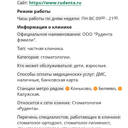
Сайт:
https://www.rudenta.ru
Режим работы
Часы работы по дням недели:
ПН-ВС 09
00
- 21
00
.
Информация о клинике
Официальное наименование:
ООО "Рудента
фэмили".
Тип:
частная клиника.
Категория:
стоматологии.
Кто может обслуживаться:
дети, взрослые.
Способы оплаты медицинских услуг:
ДМС,
наличные, банковская карта.
Станции метро рядом:
Коньково,
Беляево,
М
М
М
Калужская.
Относится к сети клиник:
Стоматология
«Рудента».
Перечень специалистов, работающих в клинике:
стоматолог-ортодонт, стоматолог-гигиенист,