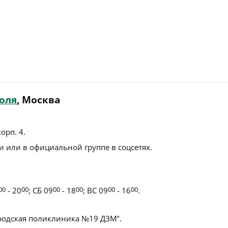
оля
, Москва
корп. 4
.
 или в официальной группе в соцсетях.
00
- 20
00
; СБ 09
00
- 18
00
; ВС 09
00
- 16
00
.
родская поликлиника №19 ДЗМ".