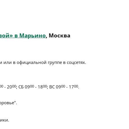
вой» в Марьино
, Москва
 или в официальной группе в соцсетях.
00
- 20
00
; СБ 09
00
- 18
00
; ВС 09
00
- 17
00
.
ровье".
ики.