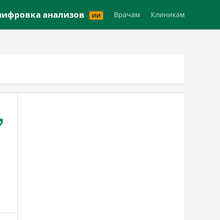
Версия для слабовидящих
ифровка анализов
Врачам
Клиникам
ИИ
,