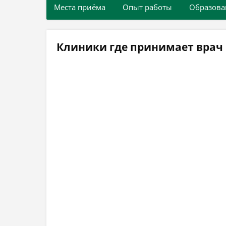
Места приёма
Опыт работы
Образова
Клиники где принимает врач