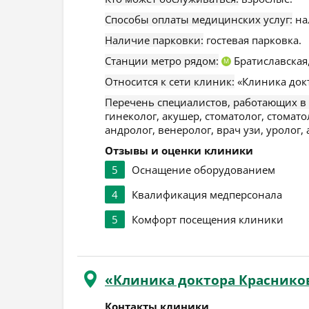
Способы оплаты медицинских услуг:
на
Наличие парковки:
гостевая парковка.
Станции метро рядом:
Братиславская
М
Относится к сети клиник:
«Клиника док
Перечень специалистов, работающих в
гинеколог, акушер, стоматолог, стомато
андролог, венеролог, врач узи, уролог,
Отзывы и оценки клиники
5
Оснащение оборудованием
4
Квалификация медперсонала
5
Комфорт посещения клиники
«Клиника доктора Краснико
Контакты клиники