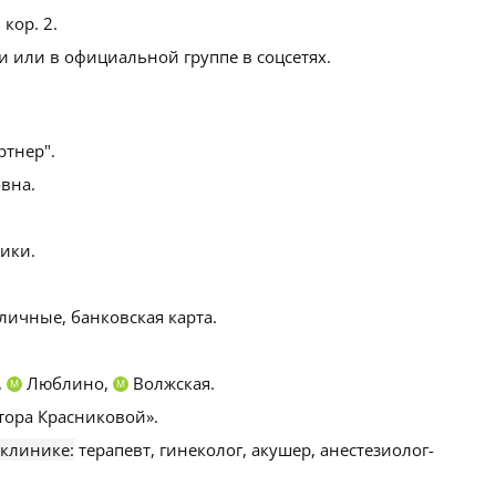
 кор. 2
.
 или в официальной группе в соцсетях.
тнер".
вна.
ики.
личные, банковская карта.
,
Люблино,
Волжская.
М
М
тора Красниковой».
 клинике:
терапевт, гинеколог, акушер, анестезиолог-