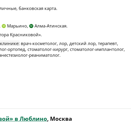
личные, банковская карта.
,
Марьино,
Алма-Атинская.
М
М
тора Красниковой».
 клинике:
врач-косметолог, лор, детский лор, терапевт,
лог-ортопед, стоматолог-хирург, стоматолог-имплантолог,
 анестезиолог-реаниматолог.
вой» в Люблино
, Москва