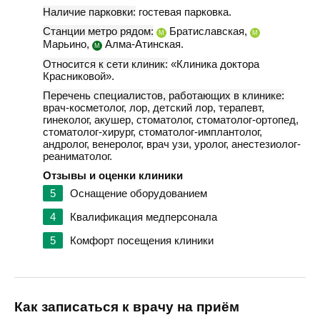
Наличие парковки:
гостевая парковка.
Станции метро рядом:
Братиславская,
М
М
Марьино,
Алма-Атинская.
М
Относится к сети клиник:
«Клиника доктора
Красниковой».
Перечень специалистов, работающих в клинике:
врач-косметолог, лор, детский лор, терапевт,
гинеколог, акушер, стоматолог, стоматолог-ортопед,
стоматолог-хирург, стоматолог-имплантолог,
андролог, венеролог, врач узи, уролог, анестезиолог-
реаниматолог.
Отзывы и оценки клиники
5
Оснащение оборудованием
4
Квалификация медперсонала
5
Комфорт посещения клиники
Как записаться к врачу на приём