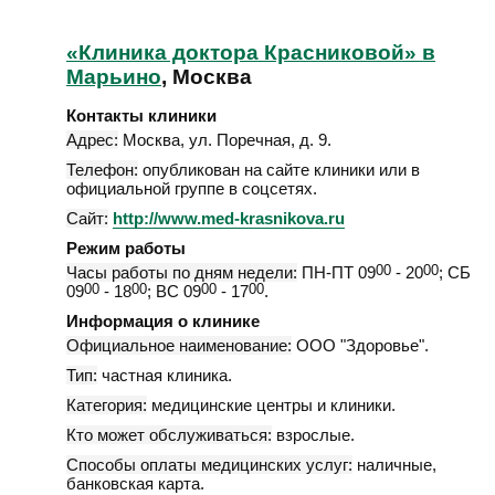
«Клиника доктора Красниковой» в
Марьино
, Москва
Контакты клиники
Адрес:
Москва
,
ул. Поречная, д. 9
.
Телефон:
опубликован на сайте клиники или в
официальной группе в соцсетях.
Сайт:
http://www.med-krasnikova.ru
Режим работы
Часы работы по дням недели:
ПН-ПТ 09
00
- 20
00
; СБ
09
00
- 18
00
; ВС 09
00
- 17
00
.
Информация о клинике
Официальное наименование:
ООО "Здоровье".
Тип:
частная клиника.
Категория:
медицинские центры и клиники.
Кто может обслуживаться:
взрослые.
Способы оплаты медицинских услуг:
наличные,
банковская карта.