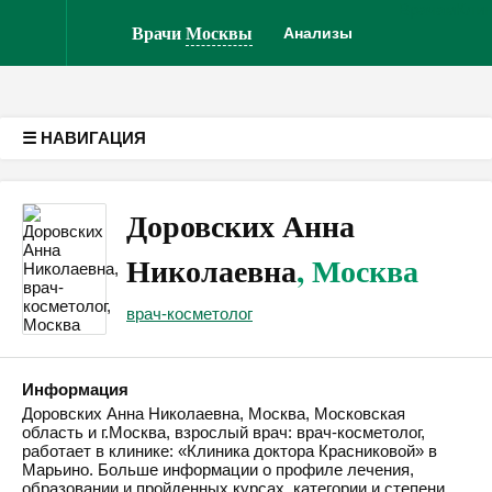
Врачам
Кли
Версия для слабовидящих
Врачи
Москвы
Анализы
☰ НАВИГАЦИЯ
Доровских Анна
Николаевна
, Москва
врач-косметолог
Информация
Доровских Анна Николаевна, Москва, Московская
область и г.Москва, взрослый врач: врач-косметолог,
работает в клинике: «Клиника доктора Красниковой» в
Марьино. Больше информации о профиле лечения,
образовании и пройденных курсах, категории и степени,