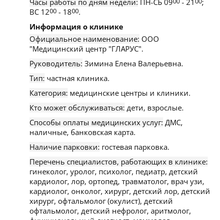
Часы работы по дням недели:
ПН-СБ 09
00
- 21
00
;
ВС 12
00
- 18
00
.
Информация о клинике
Официальное наименование:
ООО
"Медицинский центр "ГЛАРУС".
Руководитель:
Зимина Елена Валерьевна.
Тип:
частная клиника.
Категория:
медицинские центры и клиники.
Кто может обслуживаться:
дети, взрослые.
Способы оплаты медицинских услуг:
ДМС,
наличные, банковская карта.
Наличие парковки:
гостевая парковка.
Перечень специалистов, работающих в клинике:
гинеколог, уролог, психолог, педиатр, детский
кардиолог, лор, ортопед, травматолог, врач узи,
кардиолог, онколог, хирург, детский лор, детский
хирург, офтальмолог (окулист), детский
офтальмолог, детский нефролог, аритмолог,