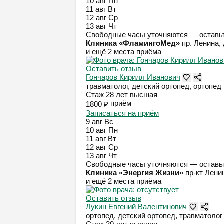
10 авг
Пн
11 авг
Вт
12 авг
Ср
13 авг
Чт
Свободные часы уточняются — оставьт
Клиника «ФламингоМед»
пр. Ленина, 
и ещё 2 места приёма
Оставить отзыв
Гончаров Кирилл Иванович
травматолог, детский ортопед, ортопед
Стаж 28 лет
высшая
приём
1800 ₽
Записаться на приём
9 авг
Вс
10 авг
Пн
11 авг
Вт
12 авг
Ср
13 авг
Чт
Свободные часы уточняются — оставьт
Клиника «Энергия Жизни»
пр-кт Ленин
и ещё 2 места приёма
Оставить отзыв
Лукин Евгений Валентинович
ортопед, детский ортопед, травматолог