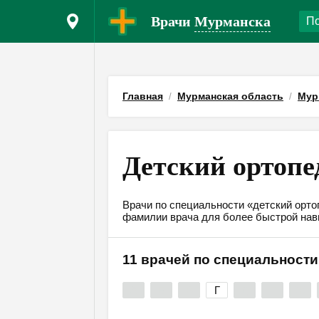
Врачи
Мурманска
Главная
Мурманская область
Мур
Детский ортопе
Врачи по специальности «детский орто
фамилии врача для более быстрой нав
11 врачей по специальности
А
Б
В
Г
Д
Е
Ж