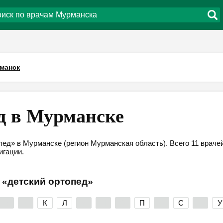
манск
д в Мурманске
пед» в Мурманске (регион Мурманская область). Всего 11 враче
игации.
 «детский ортопед»
З
И
К
Л
М
Н
О
П
Р
С
Т
У