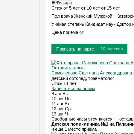
☰ Фильтры
Стаж
от 5 лет
от 10 лет
от 15 лет
Пол врача
Женский
Мужской
Категор
Учёная степень
Кандидат наук
Доктор 
Цена приёма
Показать на карте
— 10 адресов
Оставить отзыв
Саможенова Светлана Александровна
детский ортопед, травматолог
Стаж 14 лет
Записаться на приём
9 авг
Вс
10 авг
Пн
11 авг
Вт
12 авг
Ср
13 авг
Чт
Свободные часы уточняются — оставьт
Детская поликлиника №1 на Папани
и ещё 1 место приёма