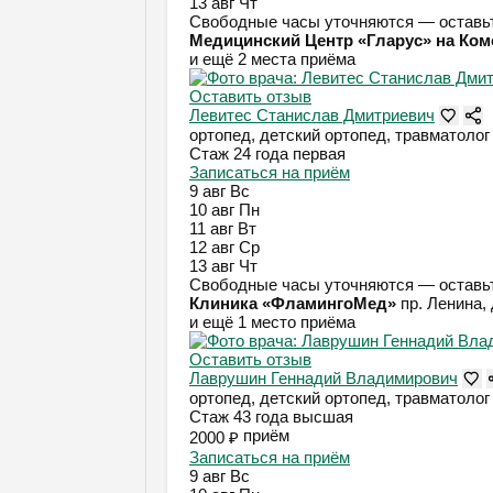
13 авг
Чт
Свободные часы уточняются — оставьт
Медицинский Центр «Гларус» на Ко
и ещё 2 места приёма
Оставить отзыв
Левитес Станислав Дмитриевич
ортопед, детский ортопед, травматолог
Стаж 24 года
первая
Записаться на приём
9 авг
Вс
10 авг
Пн
11 авг
Вт
12 авг
Ср
13 авг
Чт
Свободные часы уточняются — оставьт
Клиника «ФламингоМед»
пр. Ленина, 
и ещё 1 место приёма
Оставить отзыв
Лаврушин Геннадий Владимирович
ортопед, детский ортопед, травматолог
Стаж 43 года
высшая
приём
2000 ₽
Записаться на приём
9 авг
Вс