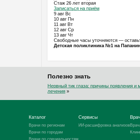
Стаж 26 лет
вторая
Записаться на приём
9 авг
Вс
10 авг
Пн
11 авг
Вт
12 авг
Ср
13 авг
Чт
Свободные часы уточняются — оставьт
Детская поликлиника №1 на Папани
Полезно знать
Нервный тик глаза: причины появления и
лечения
»
Каталог
Сервисы
Врач
Врачи по регионам
ИИ-расшифровка анализов
Врач
Врачи по городам
Клин
Врачи по специальностям