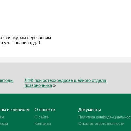
е заявку, мы перезвоним
на
ул. Папанина, д. 1
 методы
ЛФК при остеохондрозе шейного отдела
позвоночника
»
ам и клиникам
О проекте
Документы
ам
О сайте
Политика конфиденциальнос
икам
Контакты
Отказ от ответственности