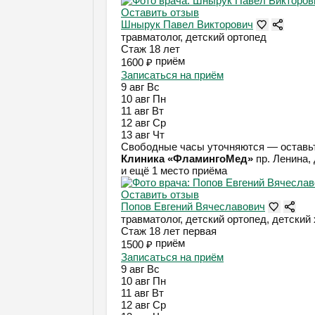
Оставить отзыв
Шнырук Павел Викторович
травматолог, детский ортопед
Стаж 18 лет
приём
1600 ₽
Записаться на приём
9 авг
Вс
10 авг
Пн
11 авг
Вт
12 авг
Ср
13 авг
Чт
Свободные часы уточняются — оставьт
Клиника «ФламингоМед»
пр. Ленина, 
и ещё 1 место приёма
Оставить отзыв
Попов Евгений Вячеславович
травматолог, детский ортопед, детский 
Стаж 18 лет
первая
приём
1500 ₽
Записаться на приём
9 авг
Вс
10 авг
Пн
11 авг
Вт
12 авг
Ср