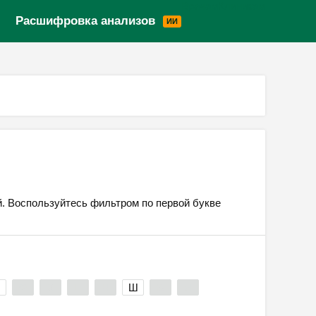
Врачам
Клиникам
Версия для слабовидящих
Расшифровка анализов
ИИ
й. Воспользуйтесь фильтром по первой букве
Ф
Х
Ц
Ч
Ш
Э
Я