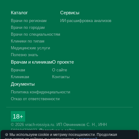
Каталог
Сервисы
Врачи по регионам
ИИ-расшифровка анализов
Врачи по городам
Врачи по специальностям
Клиники по типам
Медицинские услуги
Полезно знать
Врачам и клиникам
О проекте
Врачам
О сайте
Клиникам
Контакты
Документы
Политика конфиденциальности
Отказ от ответственности
18+
© 2026 vrach-rossiya.ru. ИП Овчинников С. Н., ИНН
592104728977.
Подробнее о сайте
🍪 Мы используем cookie и метрику посещаемости. Продолжая
Информация на сайте не заменяет приём врача. Имеются