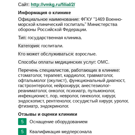
Сайт:
http://vmkg.ru/filial/2/
Информация о клинике
Официальное наименование:
ФГКУ "1469 Военно-
морской клинический госпиталь" Министерства
обороны Российской Федерации.
Тип:
государственная клиника.
Категория:
госпитали.
Кто может обслуживаться:
взрослые.
Способы оплаты медицинских услуг:
ОМС.
Перечень специалистов, работающих в клинике:
стоматолог, терапевт, кардиолог, травматолог,
офтальмолог (окулист), функциональный диагност,
гастроэнтеролог, нейрохирург, анестезиолог-
реаниматолог, онколог, психиатр, пульмонолог,
инфекционист, лор, невролог, гинеколог, хирург,
эндоскопист, рентгенолог, сосудистый хирург, уролог,
фтизиатр, эндокринолог.
Отзывы и оценки клиники
5
Оснащение оборудованием
5
Квалификация медперсонала