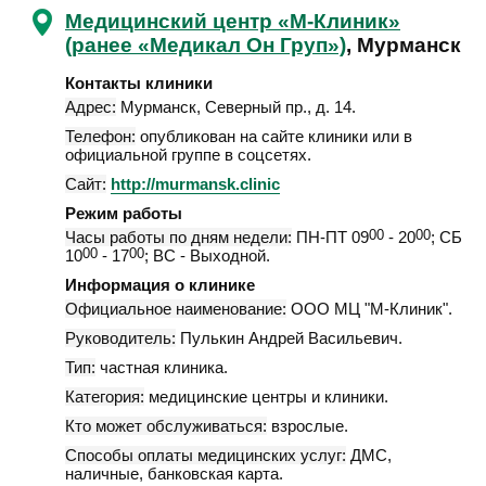
Медицинский центр «М-Клиник»
(ранее «Медикал Он Груп»)
, Мурманск
Контакты клиники
Адрес:
Мурманск
,
Северный пр., д. 14
.
Телефон:
опубликован на сайте клиники или в
официальной группе в соцсетях.
Сайт:
http://murmansk.clinic
Режим работы
Часы работы по дням недели:
ПН-ПТ 09
00
- 20
00
; СБ
10
00
- 17
00
; ВС - Выходной.
Информация о клинике
Официальное наименование:
ООО МЦ "М-Клиник".
Руководитель:
Пулькин Андрей Васильевич.
Тип:
частная клиника.
Категория:
медицинские центры и клиники.
Кто может обслуживаться:
взрослые.
Способы оплаты медицинских услуг:
ДМС,
наличные, банковская карта.