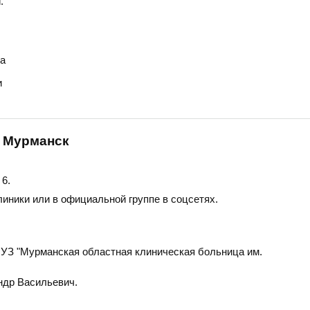
.
а
и
, Мурманск
 6
.
линики или в официальной группе в соцсетях.
З "Мурманская областная клиническая больница им.
ндр Васильевич.