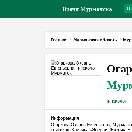
Врачи
Мурманска
Главная
Мурманская область
Мур
Огар
Мур
гинеколог
Информация
Огаркова Оксана Евгеньевна, Мурманск,
клиниках: Клиника «Энергия Жизни», Б