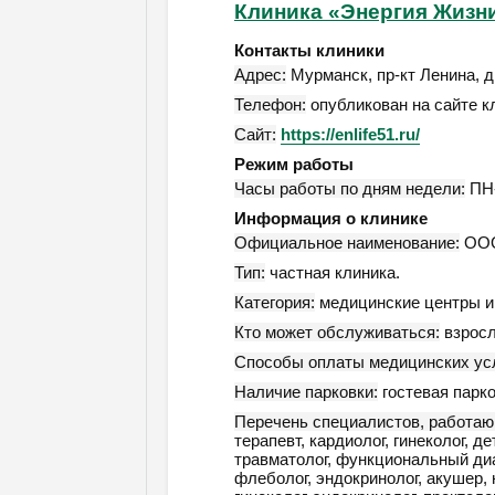
Клиника «Энергия Жизн
Контакты клиники
Адрес:
Мурманск
,
пр-кт Ленина, д
Телефон:
опубликован на сайте к
Сайт:
https://enlife51.ru/
Режим работы
Часы работы по дням недели:
ПН-
Информация о клинике
Официальное наименование:
ООО
Тип:
частная клиника.
Категория:
медицинские центры и 
Кто может обслуживаться:
взросл
Способы оплаты медицинских усл
Наличие парковки:
гостевая парко
Перечень специалистов, работаю
терапевт, кардиолог, гинеколог, д
травматолог, функциональный диаг
флеболог, эндокринолог, акушер, 