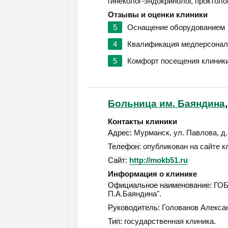
гинеколог-эндокринолог, проктолог
Отзывы и оценки клиники
5
Оснащение оборудованием
4
Квалификация медперсонал
5
Комфорт посещения клиник
Больница им. Баяндина
Контакты клиники
Адрес:
Мурманск
,
ул. Павлова, д.
Телефон:
опубликован на сайте к
Сайт:
http://mokb51.ru
Информация о клинике
Официальное наименование:
ГОБУ
П.А.Баяндина".
Руководитель:
Голованов Алекса
Тип:
государственная клиника.