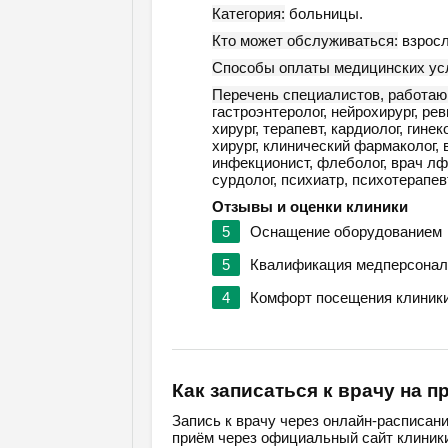
Категория:
больницы.
Кто может обслуживаться:
взросл
Способы оплаты медицинских усл
Перечень специалистов, работаю
гастроэнтеролог, нейрохирург, ре
хирург, терапевт, кардиолог, гине
хирург, клинический фармаколог, в
инфекционист, флеболог, врач лфк
сурдолог, психиатр, психотерапевт
Отзывы и оценки клиники
5
Оснащение оборудованием
5
Квалификация медперсонал
4
Комфорт посещения клиник
Как записаться к врачу на п
Запись к врачу через онлайн-расписан
приём через официальный сайт клиники