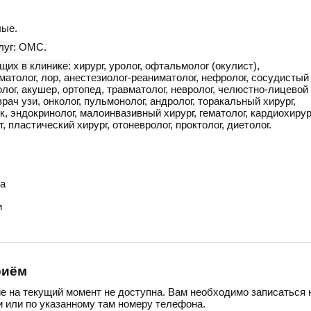
ые.
уг:
ОМС.
щих в клинике:
хирург, уролог, офтальмолог (окулист),
вматолог, лор, анестезиолог-реаниматолог, нефролог, сосудистый
колог, акушер, ортопед, травматолог, невролог, челюстно-лицевой
рач узи, онколог, пульмонолог, андролог, торакальный хирург,
, эндокринолог, малоинвазивный хирург, гематолог, кардиохирур
, пластический хирург, отоневролог, проктолог, диетолог.
а
и
риём
ие на текущий момент не доступна. Вам необходимо записаться 
 или по указанному там номеру телефона.