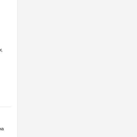
г,
на