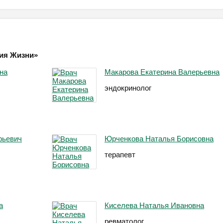
гия Жизни»
на
Макарова Екатерина Валерьевна
эндокринолог
рьевич
Юрченкова Наталья Борисовна
терапевт
а
Киселева Наталья Ивановна
ревматолог