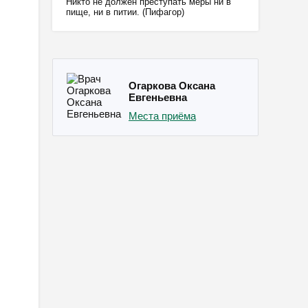
Никто не должен преступать меры ни в
пище, ни в питии. (Пифагор)
Огаркова Оксана
Евгеньевна
Места приёма