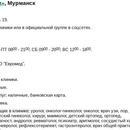
и»
, Мурманск
. 19
.
линики или в официальной группе в соцсетях.
ПТ 08
00
- 21
00
; СБ 09
00
- 20
00
; ВС 12
00
- 18
00
.
 "Евромед".
клиники.
ые.
уг:
наличные, банковская карта.
вка.
щих в клинике:
уролог, онколог-гинеколог, онколог, врач узи, лор,
етский гинеколог, хирург, маммолог, детский ортопед, ортопед,
ност, андролог, ревматолог, психиатр, аритмолог, сосудистый хи
невролог, рефлексотерапевт, гастроэнтеролог, врач общей практ