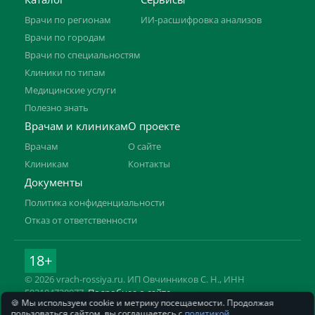
Врачи по регионам
ИИ-расшифровка анализов
Врачи по городам
Врачи по специальностям
Клиники по типам
Медицинские услуги
Полезно знать
Врачам и клиникам
О проекте
Врачам
О сайте
Клиникам
Контакты
Документы
Политика конфиденциальности
Отказ от ответственности
18+
© 2026 vrach-rossiya.ru. ИП Овчинников С. Н., ИНН
592104728977.
Подробнее о сайте
🍪 Мы используем cookie и метрику посещаемости. Продолжая
Информация на сайте не заменяет приём врача. Имеются
пользоваться сайтом, вы соглашаетесь с
политикой