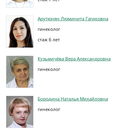
Арутюнян Люминита Гагиковна
гинеколог
стаж 6 лет
Кузьмичёва Вера Александровна
гинеколог
Бородина Наталья Михайловна
гинеколог