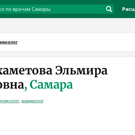
Расш
неколог
аметова Эльмира
овна
, Самара
инеколог
,
маммолог