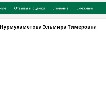
ние
Отзывы и оценки
Лечение
Смежные
 Нурмухаметова Эльмира Тимеровна