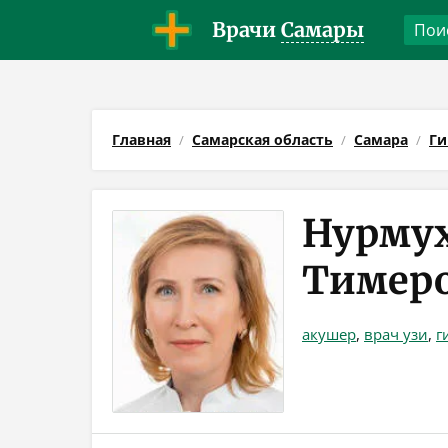
Врачи
Самары
Главная
Самарская область
Самара
Ги
Нурмух
Тимер
акушер
,
врач узи
,
г