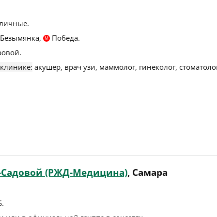
личные.
Безымянка,
Победа.
М
овой.
 клинике:
акушер, врач узи, маммолог, гинеколог, стоматоло
-Садовой (РЖД-Медицина)
, Самара
Б
.