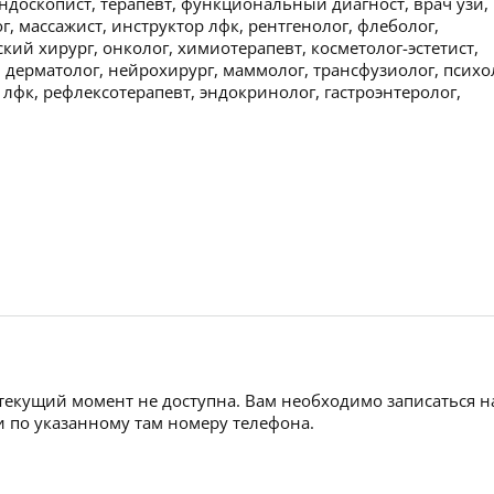
ндоскопист, терапевт, функциональный диагност, врач узи,
г, массажист, инструктор лфк, рентгенолог, флеболог,
кий хирург, онколог, химиотерапевт, косметолог-эстетист,
, дерматолог, нейрохирург, маммолог, трансфузиолог, психо
 лфк, рефлексотерапевт, эндокринолог, гастроэнтеролог,
 текущий момент не доступна. Вам необходимо записаться н
 по указанному там номеру телефона.