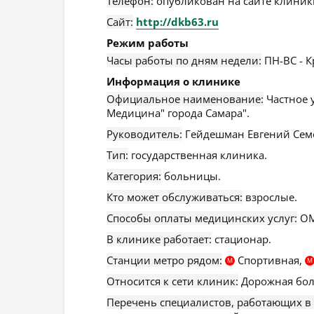
Телефон:
опубликован на сайте клиники
Сайт:
http://dkb63.ru
Режим работы
Часы работы по дням недели:
ПН-ВС - К
Информация о клинике
Официальное наименование:
Частное 
Медицина" города Самара".
Руководитель:
Гейдешман Евгений Сем
Тип:
государственная клиника.
Категория:
больницы.
Кто может обслуживаться:
взрослые.
Способы оплаты медицинских услуг:
ОМ
В клинике работает:
стационар.
Станции метро рядом:
Спортивная,
М
М
Относится к сети клиник:
Дорожная бол
Перечень специалистов, работающих в