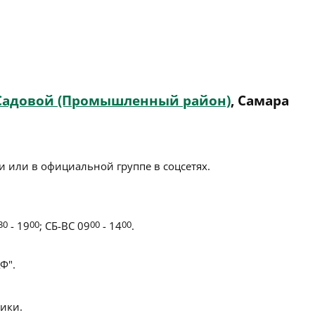
Садовой (Промышленный район)
, Самара
 или в официальной группе в соцсетях.
30
- 19
00
; СБ-ВС 09
00
- 14
00
.
Ф".
ики.