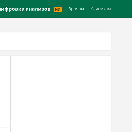
Версия для слабовидящих
ифровка анализов
Врачам
Клиникам
ИИ