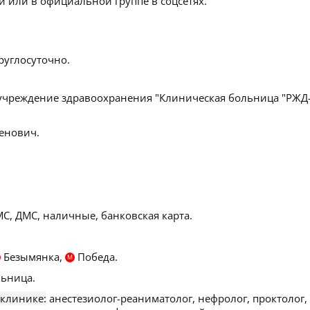
 или в официальной группе в соцсетях.
руглосуточно.
учреждение здравоохранения "Клиническая больница "РЖД
енович.
С, ДМС, наличные, банковская карта.
Безымянка,
Победа.
М
ьница.
 клинике:
анестезиолог-реаниматолог, нефролог, проктолог,