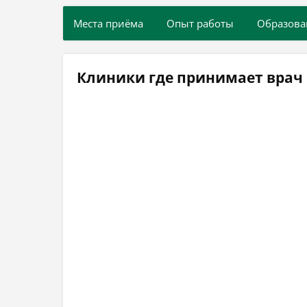
Места приёма
Опыт работы
Образова
Клиники где принимает врач