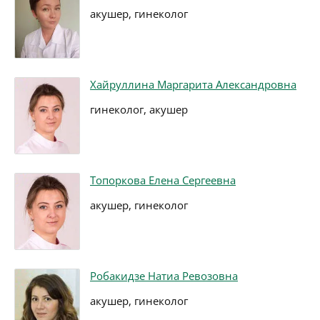
акушер, гинеколог
Хайруллина Маргарита Александровна
гинеколог, акушер
Топоркова Елена Сергеевна
акушер, гинеколог
Робакидзе Натиа Ревозовна
акушер, гинеколог