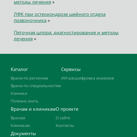
методы лечения
»
ЛФК при остеохондрозе шейного отдела
позвоночника
»
Пяточная шпора: диагностирование и методы
лечения
»
Каталог
Сервисы
Врачи по регионам
ИИ-расшифровка анализов
Врачи по специальностям
Клиники
Полезно знать
Врачам и клиникам
О проекте
Врачам
О сайте
Клиникам
Контакты
Документы