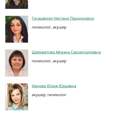
Гигашвили Нестани Придоновна
гинеколог, акушер
Шаяхметова Айжана Сарсенгалиевна
гинеколог, акушер
Умнова Юлия Юрьевна
акушер, гинеколог