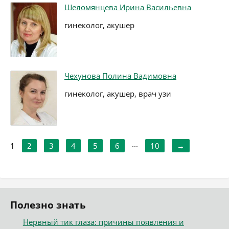
Шеломянцева Ирина Васильевна
гинеколог, акушер
Чехунова Полина Вадимовна
гинеколог, акушер, врач узи
...
1
2
3
4
5
6
10
→
Полезно знать
Нервный тик глаза: причины появления и