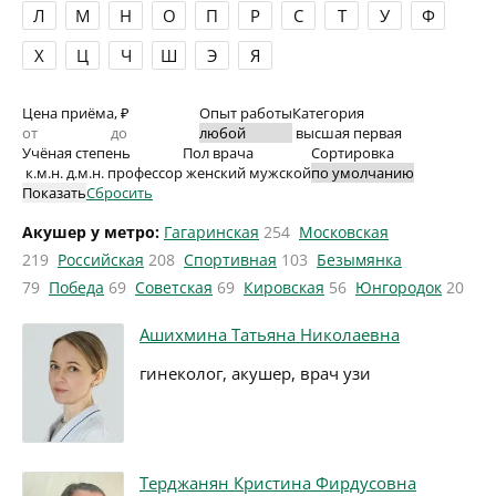
Л
М
Н
О
П
Р
С
Т
У
Ф
Х
Ц
Ч
Ш
Э
Я
Цена приёма, ₽
Опыт работы
Категория
высшая
первая
Учёная степень
Пол врача
Сортировка
к.м.н.
д.м.н.
профессор
женский
мужской
Показать
Сбросить
Акушер у метро:
Гагаринская
254
Московская
219
Российская
208
Спортивная
103
Безымянка
79
Победа
69
Советская
69
Кировская
56
Юнгородок
20
Ашихмина Татьяна Николаевна
гинеколог, акушер, врач узи
Терджанян Кристина Фирдусовна