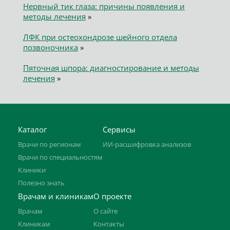
Нервный тик глаза: причины появления и
методы лечения
»
ЛФК при остеохондрозе шейного отдела
позвоночника
»
Пяточная шпора: диагностирование и методы
лечения
»
Каталог
Сервисы
Врачи по регионам
ИИ-расшифровка анализов
Врачи по специальностям
Клиники
Полезно знать
Врачам и клиникам
О проекте
Врачам
О сайте
Клиникам
Контакты