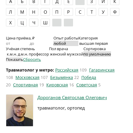
А
Б
В
Г
Д
Е
Ж
З
И
К
Л
М
Н
О
П
Р
С
Т
У
Ф
Х
Ц
Ч
Ш
Э
Я
Цена приёма, ₽
Опыт работы
Категория
высшая
первая
Учёная степень
Пол врача
Сортировка
к.м.н.
д.м.н.
профессор
женский
мужской
Показать
Сбросить
Травматолог у метро:
Российская
109
Гагаринская
108
Московская
107
Безымянка
22
Победа
20
Спортивная
19
Кировская
16
Советская
5
Дороганов Святослав Олегович
травматолог, ортопед