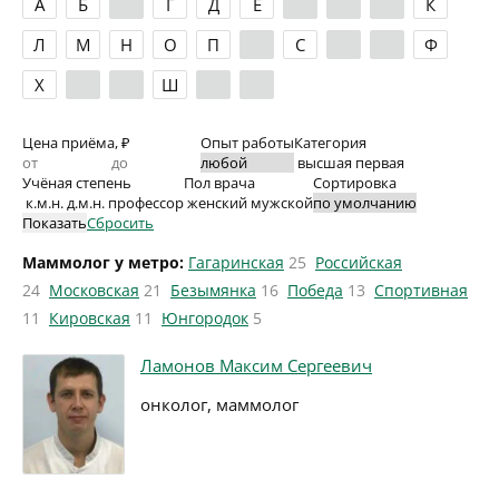
А
Б
В
Г
Д
Е
Ж
З
И
К
Л
М
Н
О
П
Р
С
Т
У
Ф
Х
Ц
Ч
Ш
Э
Я
Цена приёма, ₽
Опыт работы
Категория
высшая
первая
Учёная степень
Пол врача
Сортировка
к.м.н.
д.м.н.
профессор
женский
мужской
Показать
Сбросить
Маммолог у метро:
Гагаринская
25
Российская
24
Московская
21
Безымянка
16
Победа
13
Спортивная
11
Кировская
11
Юнгородок
5
Ламонов Максим Сергеевич
онколог, маммолог