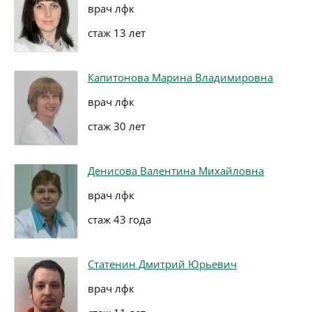
врач лфк
стаж 13 лет
Капитонова Марина Владимировна
врач лфк
стаж 30 лет
Денисова Валентина Михайловна
врач лфк
стаж 43 года
Статенин Дмитрий Юрьевич
врач лфк