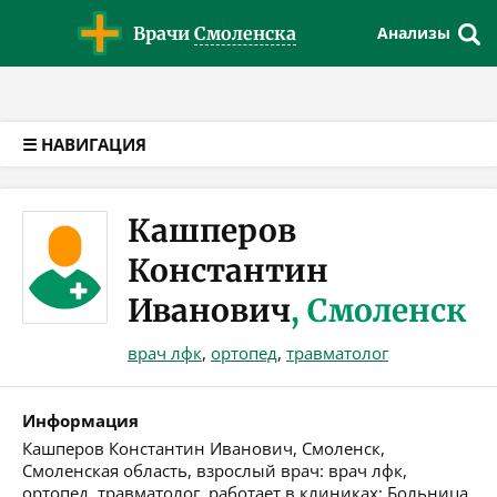
Версия для слабовидящих
Врачи
Смоленска
Анализы
☰ НАВИГАЦИЯ
Кашперов
Константин
Иванович
, Смоленск
врач лфк
,
ортопед
,
травматолог
Информация
Кашперов Константин Иванович, Смоленск,
Смоленская область, взрослый врач: врач лфк,
ортопед, травматолог, работает в клиниках: Больница