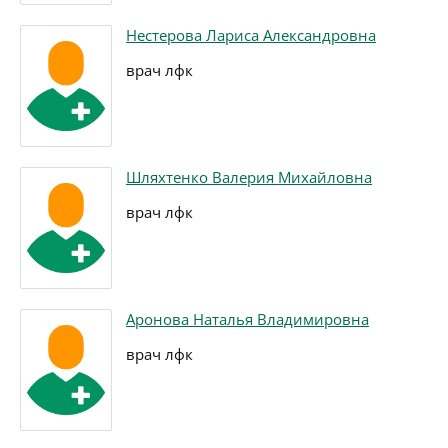
Нестерова Лариса Александровна
врач лфк
Шляхтенко Валерия Михайловна
врач лфк
Аронова Наталья Владимировна
врач лфк