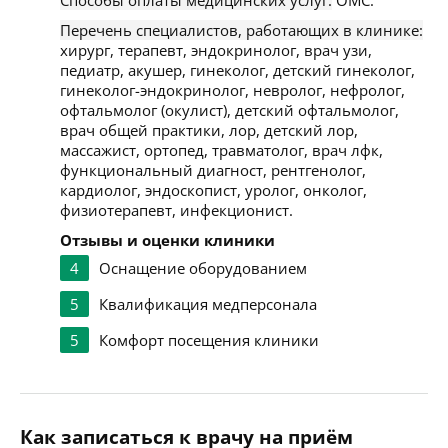
Способы оплаты медицинских услуг:
ОМС.
Перечень специалистов, работающих в клинике:
хирург, терапевт, эндокринолог, врач узи,
педиатр, акушер, гинеколог, детский гинеколог,
гинеколог-эндокринолог, невролог, нефролог,
офтальмолог (окулист), детский офтальмолог,
врач общей практики, лор, детский лор,
массажист, ортопед, травматолог, врач лфк,
функциональный диагност, рентгенолог,
кардиолог, эндоскопист, уролог, онколог,
физиотерапевт, инфекционист.
Отзывы и оценки клиники
4
Оснащение оборудованием
5
Квалификация медперсонала
5
Комфорт посещения клиники
Как записаться к врачу на приём