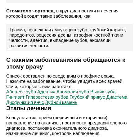
Стоматолог-ортопед
, в круг диагностики и лечения
которой входят такие заболевания, как:
Травма, повлекшая ампутацию зуба, глубокий кариес,
пародонтоз, рецессия десны, атрофия костной ткани
челюсти, адентия, выпадение зубов, аномалии
развития челюсти.
С какими заболеваниями обращаются к
этому врачу
Список составлен по сведениям о профиле врача.
Нажмите на заболевание, чтобы увидеть всех врачей
Сочи, которые с ним работают.
Абсцесс зуба
Адентия
Аномалия зуба
Вывих зуба
Гингивит
Гиперестезия зубов
Глубокий прикус
Диастема
Дисфункция внчс
Зубной камень
Этапы лечения
Консультация, приём (первичный и вторичный),
направление на анализы, постановка предварительного
диагноза, постановка окончательного диагноза,
назначение лечения, контроль наблюдения.