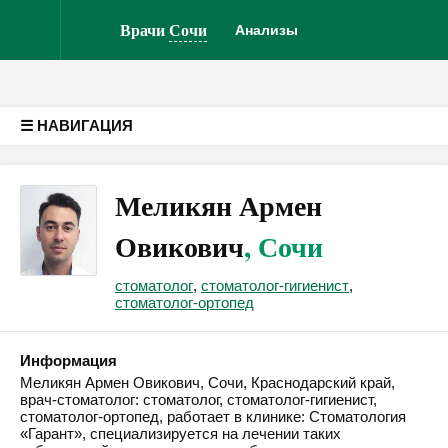
Врачам
Клиник
Версия для слабовидящих
Врачи
Сочи
Анализы
☰ НАВИГАЦИЯ
Меликян Армен
Овикович
, Сочи
стоматолог
,
стоматолог-гигиенист
,
стоматолог-ортопед
Информация
Меликян Армен Овикович, Сочи, Краснодарский край,
врач-стоматолог: стоматолог, стоматолог-гигиенист,
стоматолог-ортопед, работает в клинике: Стоматология
«Гарант», специализируется на лечении таких