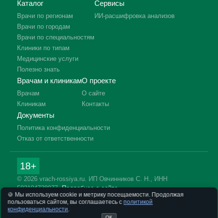
Каталог
Сервисы
Врачи по регионам
ИИ-расшифровка анализов
Врачи по городам
Врачи по специальностям
Клиники по типам
Медицинские услуги
Полезно знать
Врачам и клиникам
О проекте
Врачам
О сайте
Клиникам
Контакты
Документы
Политика конфиденциальности
Отказ от ответственности
18+
© 2026 vrach-rossiya.ru. ИП Овчинников С. Н., ИНН
592104728977.
Подробнее о сайте
🍪 Мы используем cookie и метрику посещаемости. Продолжая
Информация на сайте не заменяет приём врача. Имеются
пользоваться сайтом, вы соглашаетесь с
политикой
противопоказания, необходима консультация специалиста.
конфиденциальности
.
ОК