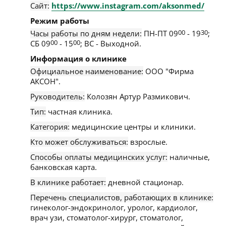
Сайт:
https://www.instagram.com/aksonmed/
Режим работы
Часы работы по дням недели:
ПН-ПТ 09
00
- 19
30
;
СБ 09
00
- 15
00
; ВС - Выходной.
Информация о клинике
Официальное наименование:
ООО "Фирма
АКСОН".
Руководитель:
Колозян Артур Размикович.
Тип:
частная клиника.
Категория:
медицинские центры и клиники.
Кто может обслуживаться:
взрослые.
Способы оплаты медицинских услуг:
наличные,
банковская карта.
В клинике работает:
дневной стационар.
Перечень специалистов, работающих в клинике:
гинеколог-эндокринолог, уролог, кардиолог,
врач узи, стоматолог-хирург, стоматолог,