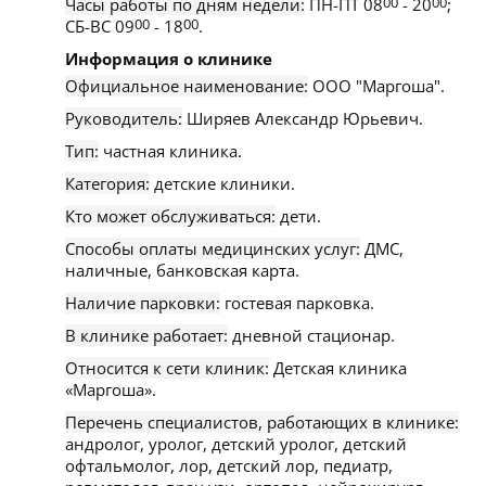
Часы работы по дням недели:
ПН-ПТ 08
00
- 20
00
;
СБ-ВС 09
00
- 18
00
.
Информация о клинике
Официальное наименование:
ООО "Маргоша".
Руководитель:
Ширяев Александр Юрьевич.
Тип:
частная клиника.
Категория:
детские клиники.
Кто может обслуживаться:
дети.
Способы оплаты медицинских услуг:
ДМС,
наличные, банковская карта.
Наличие парковки:
гостевая парковка.
В клинике работает:
дневной стационар.
Относится к сети клиник:
Детская клиника
«Маргоша».
Перечень специалистов, работающих в клинике:
андролог, уролог, детский уролог, детский
офтальмолог, лор, детский лор, педиатр,