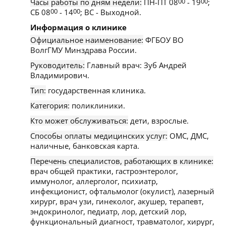
Часы работы по дням недели:
ПН-ПТ 08
00
- 19
00
;
СБ 08
00
- 14
00
; ВС - Выходной.
Информация о клинике
Официальное наименование:
ФГБОУ ВО
ВолгГМУ Минздрава России.
Руководитель:
Главный врач: Зуб Андрей
Владимирович.
Тип:
государственная клиника.
Категория:
поликлиники.
Кто может обслуживаться:
дети, взрослые.
Способы оплаты медицинских услуг:
ОМС, ДМС,
наличные, банковская карта.
Перечень специалистов, работающих в клинике:
врач общей практики, гастроэнтеролог,
иммунолог, аллерголог, психиатр,
инфекционист, офтальмолог (окулист), лазерный
хирург, врач узи, гинеколог, акушер, терапевт,
эндокринолог, педиатр, лор, детский лор,
функциональный диагност, травматолог, хирург,