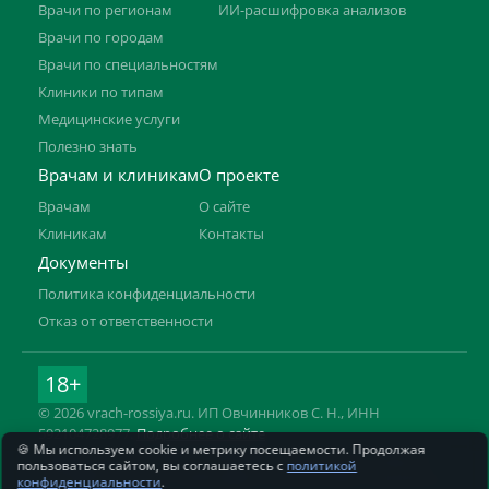
Врачи по регионам
ИИ-расшифровка анализов
Врачи по городам
Врачи по специальностям
Клиники по типам
Медицинские услуги
Полезно знать
Врачам и клиникам
О проекте
Врачам
О сайте
Клиникам
Контакты
Документы
Политика конфиденциальности
Отказ от ответственности
18+
© 2026 vrach-rossiya.ru. ИП Овчинников С. Н., ИНН
592104728977.
Подробнее о сайте
🍪 Мы используем cookie и метрику посещаемости. Продолжая
Информация на сайте не заменяет приём врача. Имеются
пользоваться сайтом, вы соглашаетесь с
политикой
противопоказания, необходима консультация специалиста.
конфиденциальности
.