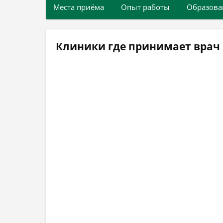
Места приёма
Опыт работы
Образова
Клиники где принимает вра