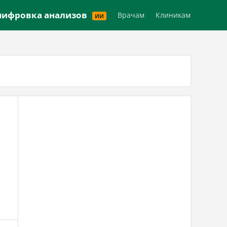
Версия для слабовидящих
ифровка анализов
Врачам
Клиникам
ИИ