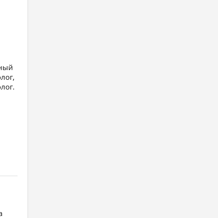
ьный
лог,
лог.
а