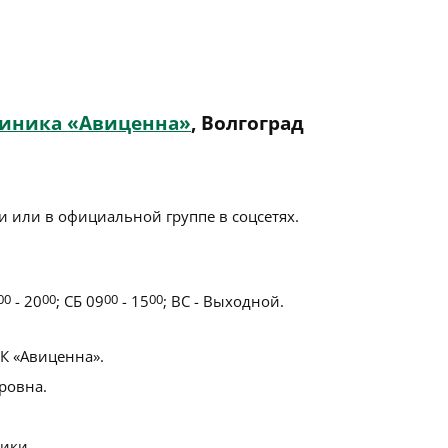
линика «Авиценна»
, Волгоград
 или в официальной группе в соцсетях.
00
- 20
00
; СБ 09
00
- 15
00
; ВС - Выходной.
 «Авиценна».
ровна.
ики.