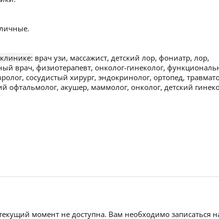
личные.
 клинике:
врач узи, массажист, детский лор, фониатр, лор,
ивный врач, физиотерапевт, онколог-гинеколог, функционал
вролог, сосудистый хирург, эндокринолог, ортопед, травмато
кий офтальмолог, акушер, маммолог, онколог, детский гинеко
 текущий момент не доступна. Вам необходимо записаться н