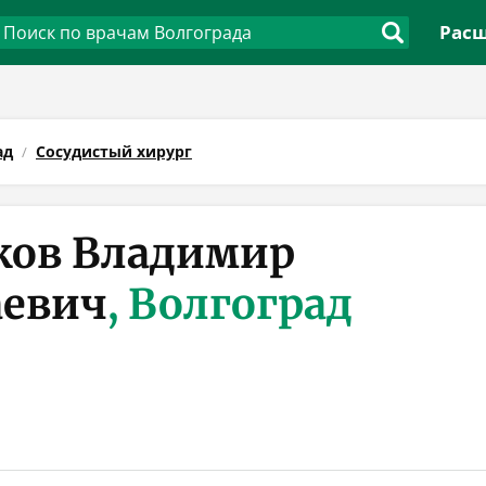
Расш
ад
Сосудистый хирург
ков Владимир
аевич
, Волгоград