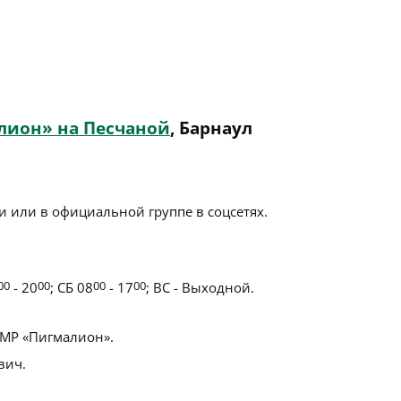
лион» на Песчаной
, Барнаул
 или в официальной группе в соцсетях.
00
- 20
00
; СБ 08
00
- 17
00
; ВС - Выходной.
МР «Пигмалион».
вич.