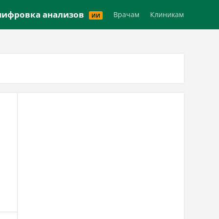
Версия для слабовидящих
ифровка анализов
Врачам
Клиникам
ИИ