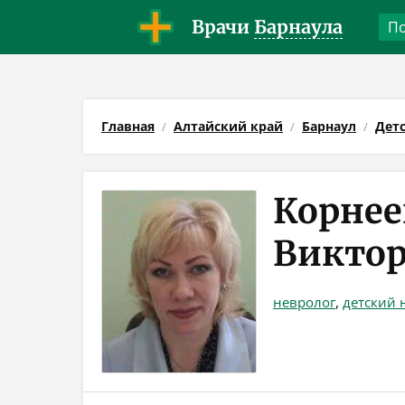
Врачи
Барнаула
Главная
Алтайский край
Барнаул
Дет
Корнее
Викто
невролог
,
детский 