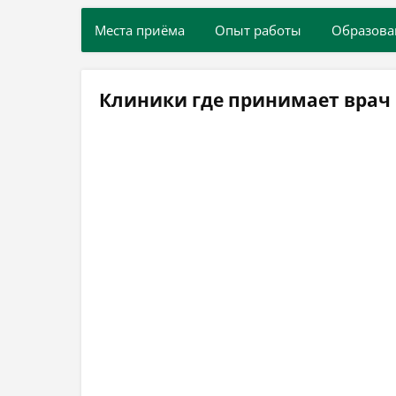
Места приёма
Опыт работы
Образова
Клиники где принимает врач