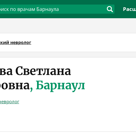
Расш
ский невролог
ва Светлана
ровна
, Барнаул
невролог