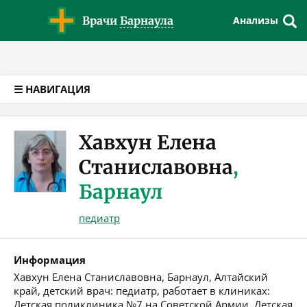
Версия для слабовидящих
Врачи
Барнаула
Анализы
☰ НАВИГАЦИЯ
Хавхун Елена
Станиславовна
,
Барнаул
педиатр
Информация
Хавхун Елена Станиславовна, Барнаул, Алтайский
край, детский врач: педиатр, работает в клиниках:
Детская поликлиника №7 на Советской Армии, Детская