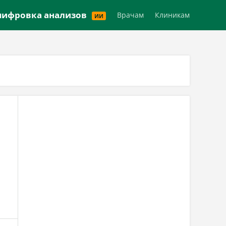
Версия для слабовидящих
ифровка анализов
Врачам
Клиникам
ИИ