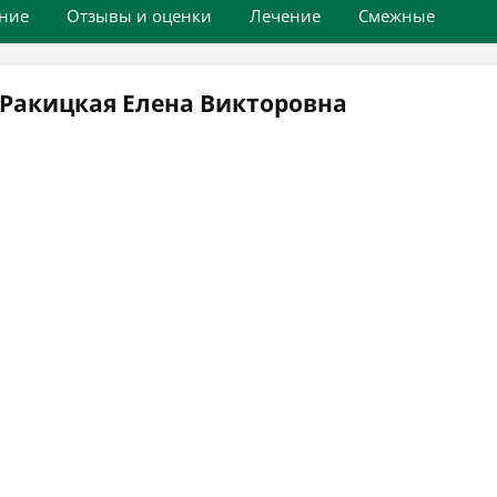
ние
Отзывы и оценки
Лечение
Смежные
 Ракицкая Елена Викторовна