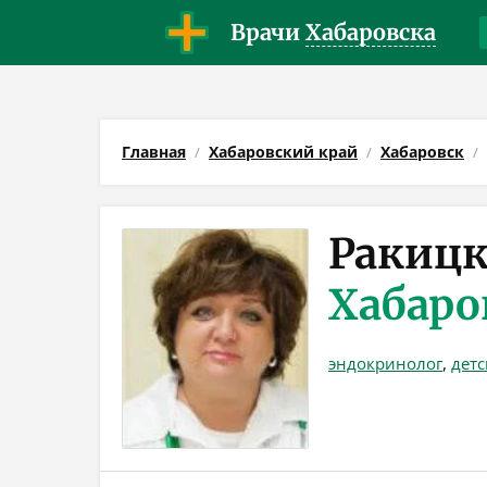
Врачи
Хабаровска
Главная
Хабаровский край
Хабаровск
Ракицк
Хабаро
эндокринолог
,
дет