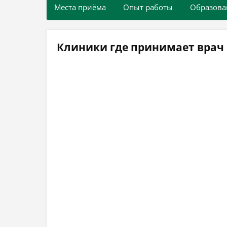
Места приёма
Опыт работы
Образова
Клиники где принимает врач