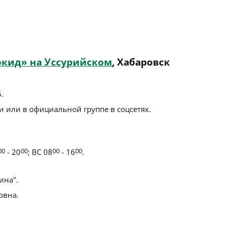
окид» на Уссурийском
, Хабаровск
5
.
 или в официальной группе в соцсетях.
00
- 20
00
; ВС 08
00
- 16
00
.
на".
овна.