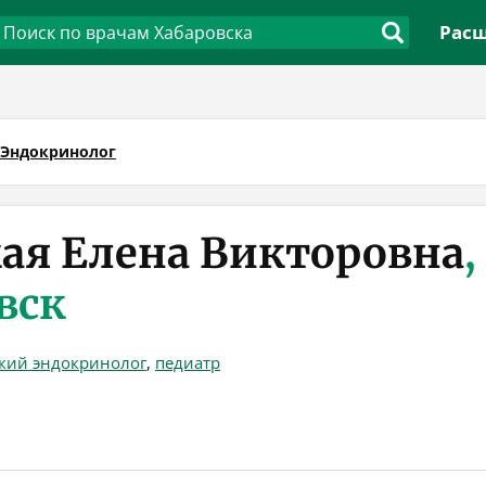
Расш
Эндокринолог
ая Елена Викторовна
,
вск
ский эндокринолог
,
педиатр