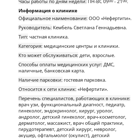
Часы работы по дням недели:
ПН-ВС 09
00
- 21
00
.
Информация о клинике
Официальное наименование:
ООО «Нефертити».
Руководитель:
Кембель Светлана Геннадьевна.
Тип:
частная клиника.
Категория:
медицинские центры и клиники.
Кто может обслуживаться:
дети, взрослые.
Способы оплаты медицинских услуг:
ДМС,
наличные, банковская карта.
Наличие парковки:
гостевая парковка.
Относится к сети клиник:
«Нефертити».
Перечень специалистов, работающих в клинике:
врач узи, функциональный диагност, педиатр,
гинеколог, эндокринолог, хирург, уролог,
андролог, детский гинеколог, врач-косметолог,
дерматолог, массажист, врач общей практики,
гирудотерапевт, детский хирург, невролог,
акушер, офтальмолог (окулист), детский