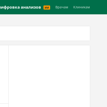
Версия для слабовидящих
ифровка анализов
Врачам
Клиникам
ИИ