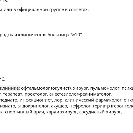
 213
.
 или в официальной группе в соцсетях.
родская клиническая больница №10".
С.
 клинике:
офтальмолог (окулист), хирург, пульмонолог, псих
г, терапевт, проктолог, анестезиолог-реаниматолог,
педиатр, инфекционист, лор, клинический фармаколог, онк
изиатр, эндокринолог, акушер, нефролог, гериатр (геронтоло
к, спортивный врач, кардиохирург, сосудистый хирург,