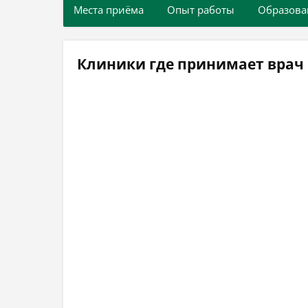
Места приёма
Опыт работы
Образова
Клиники где принимает врач