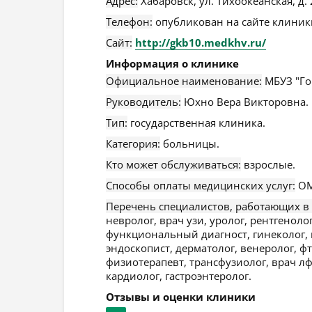
Адрес:
Хабаровск
,
ул. Тихоокеанская, д.
Телефон:
опубликован на сайте клиники
Сайт:
http://gkb10.medkhv.ru/
Информация о клинике
Официальное наименование:
МБУЗ "Го
Руководитель:
Юхно Вера Викторовна.
Тип:
государственная клиника.
Категория:
больницы.
Кто может обслуживаться:
взрослые.
Способы оплаты медицинских услуг:
ОМ
Перечень специалистов, работающих в
невролог, врач узи, уролог, рентгеноло
функциональный диагност, гинеколог, 
эндоскопист, дерматолог, венеролог, фт
физиотерапевт, трансфузиолог, врач лф
кардиолог, гастроэнтеролог.
Отзывы и оценки клиники