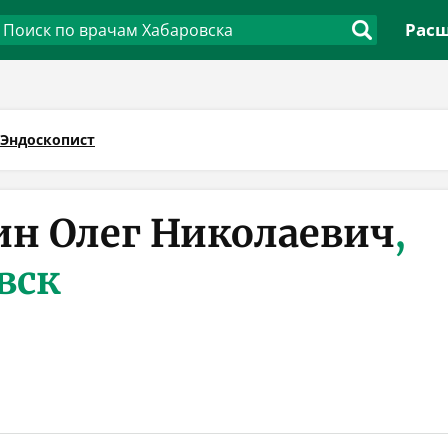
Расш
Эндоскопист
н Олег Николаевич
,
вск