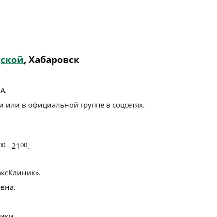
дской
, Хабаровск
7А
.
 или в официальной группе в соцсетях.
00
- 21
00
.
ксКлиник».
вна.
ики.