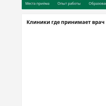
Места приёма
Опыт работы
Образова
Клиники где принимает врач