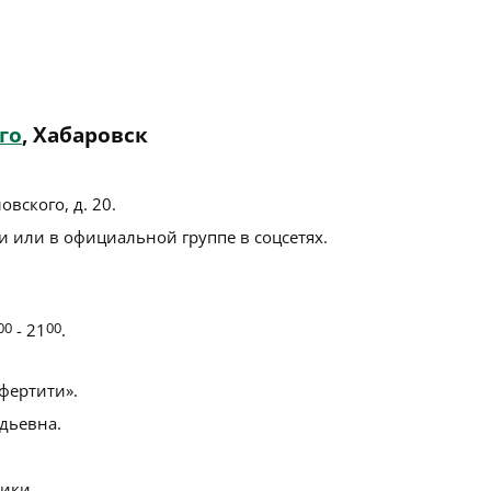
го
, Хабаровск
овского, д. 20
.
 или в официальной группе в соцсетях.
00
- 21
00
.
ертити».
дьевна.
ики.