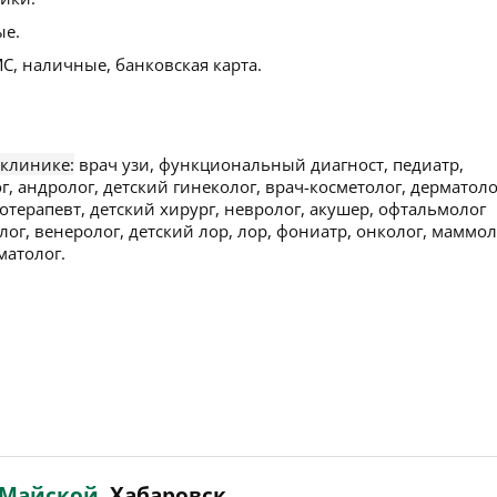
ые.
С, наличные, банковская карта.
 клинике:
врач узи, функциональный диагност, педиатр,
г, андролог, детский гинеколог, врач-косметолог, дерматоло
отерапевт, детский хирург, невролог, акушер, офтальмолог
лог, венеролог, детский лор, лор, фониатр, онколог, маммол
матолог.
 Майской
, Хабаровск