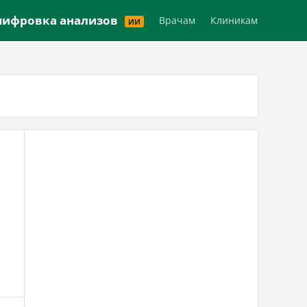
Версия для слабовидящих
ифровка анализов
Врачам
Клиникам
ИИ