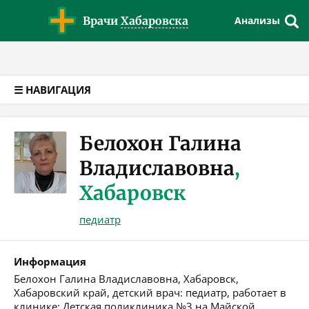
Версия для слабовидящих
Врачи
Хабаровска
Анализы
☰ НАВИГАЦИЯ
Белохон Галина
Владиславовна
,
Хабаровск
педиатр
Информация
Белохон Галина Владиславовна, Хабаровск,
Хабаровский край, детский врач: педиатр, работает в
клинике: Детская поликлиника №3 на Майской.