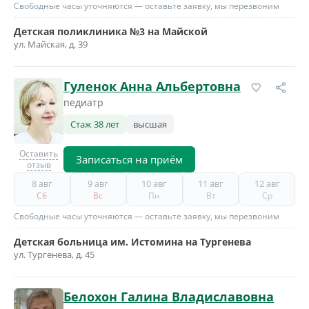
Свободные часы уточняются — оставьте заявку, мы перезвоним
Детская поликлиника №3 на Майской
ул. Майская, д. 39
Гуленок Анна Альбертовна
педиатр
Стаж 38 лет
высшая
Оставить
Записаться на приём
отзыв
8 авг
9 авг
10 авг
11 авг
12 авг
Сб
Вс
Пн
Вт
Ср
Свободные часы уточняются — оставьте заявку, мы перезвоним
Детская больница им. Истомина на Тургенева
ул. Тургенева, д. 45
Белохон Галина Владиславовна