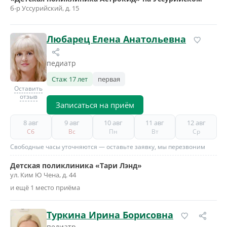
б-р Уссурийский, д. 15
Любарец Елена Анатольевна
педиатр
Стаж 17 лет
первая
Оставить
отзыв
Записаться на приём
8 авг
9 авг
10 авг
11 авг
12 авг
Сб
Вс
Пн
Вт
Ср
Свободные часы уточняются — оставьте заявку, мы перезвоним
Детская поликлиника «Тари Лэнд»
ул. Ким Ю Чена, д. 44
и ещё 1 место приёма
Туркина Ирина Борисовна
педиатр