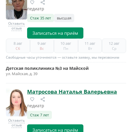
педиатр
Стаж 35 лет
высшая
Оставить
отзыв
Записаться на приём
8 авг
9 авг
10 авг
11 авг
12 авг
Сб
Вс
Пн
Вт
Ср
Свободные часы уточняются — оставьте заявку, мы перезвоним
Детская поликлиника №3 на Майской
ул. Майская, д. 39
Матросова Наталья Валерьевна
педиатр
Стаж 7 лет
Оставить
отзыв
Записаться на приём