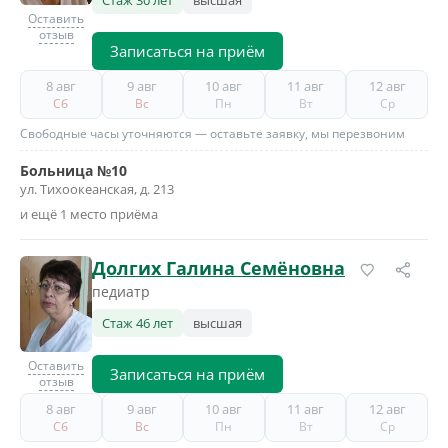
Стаж 30 лет
высшая
Оставить
отзыв
Записаться на приём
8 авг
9 авг
10 авг
11 авг
12 авг
Сб
Вс
Пн
Вт
Ср
Свободные часы уточняются — оставьте заявку, мы перезвоним
Больница №10
ул. Тихоокеанская, д. 213
и ещё 1 место приёма
Долгих Галина Семёновна
педиатр
Стаж 46 лет
высшая
Оставить
Записаться на приём
отзыв
8 авг
9 авг
10 авг
11 авг
12 авг
Сб
Вс
Пн
Вт
Ср