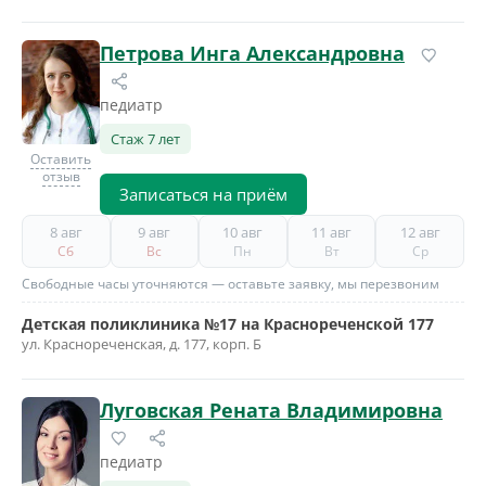
Петрова Инга Александровна
педиатр
Стаж 7 лет
Оставить
отзыв
Записаться на приём
8 авг
9 авг
10 авг
11 авг
12 авг
Сб
Вс
Пн
Вт
Ср
Свободные часы уточняются — оставьте заявку, мы перезвоним
Детская поликлиника №17 на Краснореченской 177
ул. Краснореченская, д. 177, корп. Б
Луговская Рената Владимировна
педиатр