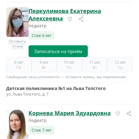
Перкулимова Екатерина
Алексеевна
педиатр
Стаж 6 лет
Оставить
отзыв
Записаться на приём
8 авг
9 авг
10 авг
11 авг
12 авг
Сб
Вс
Пн
Вт
Ср
Свободные часы уточняются — оставьте заявку, мы перезвоним
Детская поликлиника №1 на Льва Толстого
ул. Льва Толстого, д. 7
Корнева Мария Эдуардовна
педиатр
Стаж 7 лет