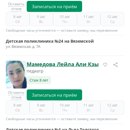
Оставить
Записаться на приём
отзыв
8 авг
9 авг
10 авг
11 авг
12 авг
Сб
Вс
Пн
Вт
Ср
Свободные часы уточняются — оставьте заявку, мы перезвоним
Детская поликлиника №24 на Вяземской
ул. Вяземская, д. 7А
Мамедова Лейла Али Кзы
педиатр
Стаж 8 лет
Оставить
Записаться на приём
отзыв
8 авг
9 авг
10 авг
11 авг
12 авг
Сб
Вс
Пн
Вт
Ср
Свободные часы уточняются — оставьте заявку, мы перезвоним
Детская поликлиника №1 на Льва Толстого