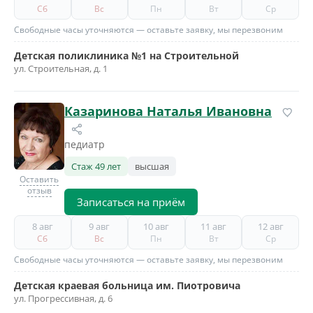
Сб
Вс
Пн
Вт
Ср
Свободные часы уточняются — оставьте заявку, мы перезвоним
Детская поликлиника №1 на Строительной
ул. Строительная, д. 1
Казаринова Наталья Ивановна
педиатр
Стаж 49 лет
высшая
Оставить
отзыв
Записаться на приём
8 авг
9 авг
10 авг
11 авг
12 авг
Сб
Вс
Пн
Вт
Ср
Свободные часы уточняются — оставьте заявку, мы перезвоним
Детская краевая больница им. Пиотровича
ул. Прогрессивная, д. 6