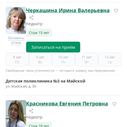
Черкашина Ирина Валерьевна
педиатр
Стаж 15 лет
Оставить
отзыв
Записаться на приём
8 авг
9 авг
10 авг
11 авг
12 авг
Сб
Вс
Пн
Вт
Ср
Свободные часы уточняются — оставьте заявку, мы перезвоним
Детская поликлиника №3 на Майской
ул. Майская, д. 39
Красникова Евгения Петровна
педиатр
Стаж 18 лет