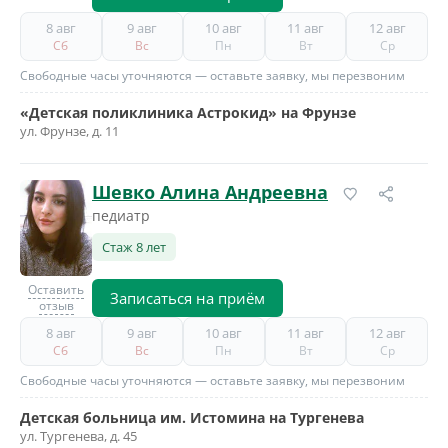
8 авг
9 авг
10 авг
11 авг
12 авг
Сб
Вс
Пн
Вт
Ср
Свободные часы уточняются — оставьте заявку, мы перезвоним
«Детская поликлиника Астрокид» на Фрунзе
ул. Фрунзе, д. 11
Шевко Алина Андреевна
педиатр
Стаж 8 лет
Оставить
Записаться на приём
отзыв
8 авг
9 авг
10 авг
11 авг
12 авг
Сб
Вс
Пн
Вт
Ср
Свободные часы уточняются — оставьте заявку, мы перезвоним
Детская больница им. Истомина на Тургенева
ул. Тургенева, д. 45