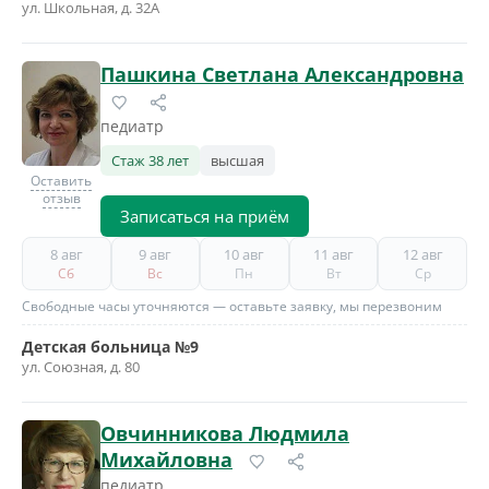
ул. Школьная, д. 32А
Пашкина Светлана Александровна
педиатр
Стаж 38 лет
высшая
Оставить
отзыв
Записаться на приём
8 авг
9 авг
10 авг
11 авг
12 авг
Сб
Вс
Пн
Вт
Ср
Свободные часы уточняются — оставьте заявку, мы перезвоним
Детская больница №9
ул. Союзная, д. 80
Овчинникова Людмила
Михайловна
педиатр