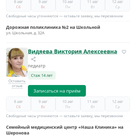
8 авг
9 авг
10 авг
11 авг
12 авг
Сб
Вс
Пн
Вт
Ср
Свободные часы уточняются — оставьте заявку, мы перезвоним
Дорожная поликлиника №2 на Школьной
ул. Школьная, д. 32А
Видяева Виктория Алексеевна
педиатр
Стаж 14 лет
Оставить
отзыв
Записаться на приём
8 авг
9 авг
10 авг
11 авг
12 авг
Сб
Вс
Пн
Вт
Ср
Свободные часы уточняются — оставьте заявку, мы перезвоним
Семейный медицинский центр «Наша Клиника» на
Шеронова