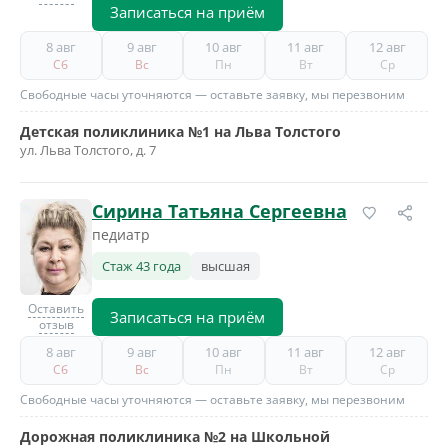
Записаться на приём
8 авг
9 авг
10 авг
11 авг
12 авг
Сб
Вс
Пн
Вт
Ср
Свободные часы уточняются — оставьте заявку, мы перезвоним
Детская поликлиника №1 на Льва Толстого
ул. Льва Толстого, д. 7
Сирина Татьяна Сергеевна
педиатр
Стаж 43 года
высшая
Оставить
Записаться на приём
отзыв
8 авг
9 авг
10 авг
11 авг
12 авг
Сб
Вс
Пн
Вт
Ср
Свободные часы уточняются — оставьте заявку, мы перезвоним
Дорожная поликлиника №2 на Школьной