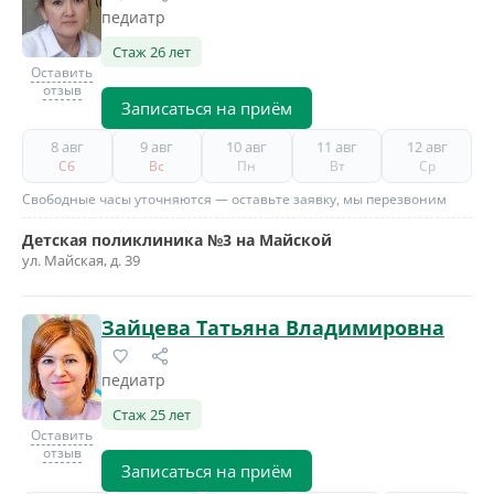
педиатр
Стаж 26 лет
Оставить
отзыв
Записаться на приём
8 авг
9 авг
10 авг
11 авг
12 авг
Сб
Вс
Пн
Вт
Ср
Свободные часы уточняются — оставьте заявку, мы перезвоним
Детская поликлиника №3 на Майской
ул. Майская, д. 39
Зайцева Татьяна Владимировна
педиатр
Стаж 25 лет
Оставить
отзыв
Записаться на приём