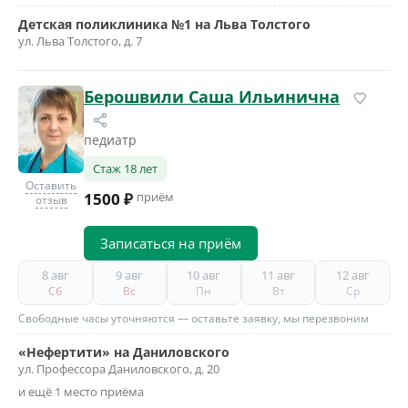
Детская поликлиника №1 на Льва Толстого
ул. Льва Толстого, д. 7
Берошвили Саша Ильинична
педиатр
Стаж 18 лет
Оставить
1500 ₽
приём
отзыв
Записаться на приём
8 авг
9 авг
10 авг
11 авг
12 авг
Сб
Вс
Пн
Вт
Ср
Свободные часы уточняются — оставьте заявку, мы перезвоним
«Нефертити» на Даниловского
ул. Профессора Даниловского, д. 20
и ещё 1 место приёма