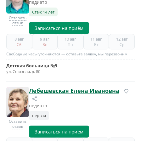
педиатр
Стаж 14 лет
Оставить
отзыв
Записаться на приём
8 авг
9 авг
10 авг
11 авг
12 авг
Сб
Вс
Пн
Вт
Ср
Свободные часы уточняются — оставьте заявку, мы перезвоним
Детская больница №9
ул. Союзная, д. 80
Лебешевская Елена Ивановна
педиатр
первая
Оставить
отзыв
Записаться на приём