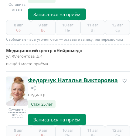
Оставить
отзыв
Записаться на приём
8 авг
9 авг
10 авг
11 авг
12 авг
Сб
Вс
Пн
Вт
Ср
Свободные часы уточняются — оставьте заявку, мы перезвоним
Медицинский центр «Нейромед»
ул. Флегонтова, д. 4
и ещё 1 место приёма
Федорчук Наталья Викторовна
педиатр
Стаж 25 лет
Оставить
отзыв
Записаться на приём
8 авг
9 авг
10 авг
11 авг
12 авг
Сб
Вс
Пн
Вт
Ср