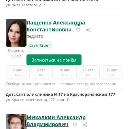
ул. Льва Толстого, д. 7
Пащенко Александра
Константиновна
педиатр
Стаж 12 лет
Оставить
отзыв
Записаться на приём
8 авг
9 авг
10 авг
11 авг
12 авг
Сб
Вс
Пн
Вт
Ср
Свободные часы уточняются — оставьте заявку, мы перезвоним
Детская поликлиника №17 на Краснореченской 177
ул. Краснореченская, д. 177, корп. Б
Михалкин Александр
Владимирович