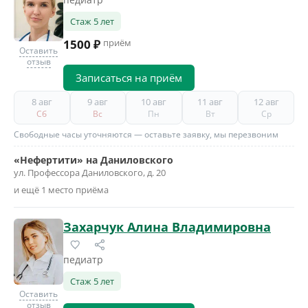
Стаж 5 лет
1500 ₽
приём
Оставить
отзыв
Записаться на приём
8 авг
9 авг
10 авг
11 авг
12 авг
Сб
Вс
Пн
Вт
Ср
Свободные часы уточняются — оставьте заявку, мы перезвоним
«Нефертити» на Даниловского
ул. Профессора Даниловского, д. 20
и ещё 1 место приёма
Захарчук Алина Владимировна
педиатр
Стаж 5 лет
Оставить
отзыв