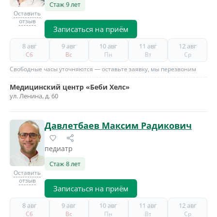
Стаж 9 лет
Оставить
отзыв
Записаться на приём
8 авг
9 авг
10 авг
11 авг
12 авг
Сб
Вс
Пн
Вт
Ср
Свободные часы уточняются — оставьте заявку, мы перезвоним
Медицинский центр «Беби Хелс»
ул. Ленина, д. 60
Давлетбаев Максим Радикович
педиатр
Стаж 8 лет
Оставить
отзыв
Записаться на приём
8 авг
9 авг
10 авг
11 авг
12 авг
Сб
Вс
Пн
Вт
Ср