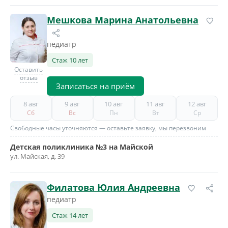
Мешкова Марина Анатольевна
педиатр
Стаж 10 лет
Оставить
отзыв
Записаться на приём
8 авг
9 авг
10 авг
11 авг
12 авг
Сб
Вс
Пн
Вт
Ср
Свободные часы уточняются — оставьте заявку, мы перезвоним
Детская поликлиника №3 на Майской
ул. Майская, д. 39
Филатова Юлия Андреевна
педиатр
Стаж 14 лет