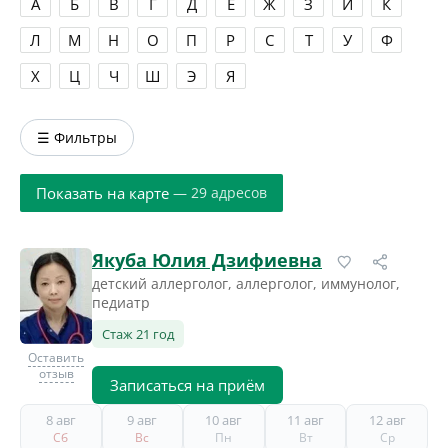
А
Б
В
Г
Д
Е
Ж
З
И
К
Л
М
Н
О
П
Р
С
Т
У
Ф
Х
Ц
Ч
Ш
Э
Я
☰ Фильтры
Показать на карте
— 29 адресов
Якуба Юлия Дзифиевна
детский аллерголог, аллерголог, иммунолог,
педиатр
Стаж 21 год
Оставить
отзыв
Записаться на приём
8 авг
9 авг
10 авг
11 авг
12 авг
Сб
Вс
Пн
Вт
Ср