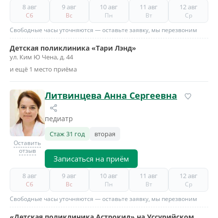
8 авг
9 авг
10 авг
11 авг
12 авг
Сб
Вс
Пн
Вт
Ср
Свободные часы уточняются — оставьте заявку, мы перезвоним
Детская поликлиника «Тари Лэнд»
ул. Ким Ю Чена, д. 44
и ещё 1 место приёма
Литвинцева Анна Сергеевна
педиатр
Стаж 31 год
вторая
Оставить
отзыв
Записаться на приём
8 авг
9 авг
10 авг
11 авг
12 авг
Сб
Вс
Пн
Вт
Ср
Свободные часы уточняются — оставьте заявку, мы перезвоним
«Детская поликлиника Астрокид» на Уссурийском