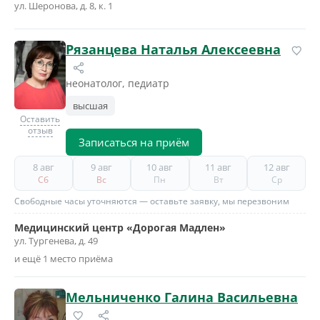
ул. Шеронова, д. 8, к. 1
Рязанцева Наталья Алексеевна
неонатолог, педиатр
высшая
Оставить
отзыв
Записаться на приём
8 авг
9 авг
10 авг
11 авг
12 авг
Сб
Вс
Пн
Вт
Ср
Свободные часы уточняются — оставьте заявку, мы перезвоним
Медицинский центр «Дорогая Мадлен»
ул. Тургенева, д. 49
и ещё 1 место приёма
Мельниченко Галина Васильевна