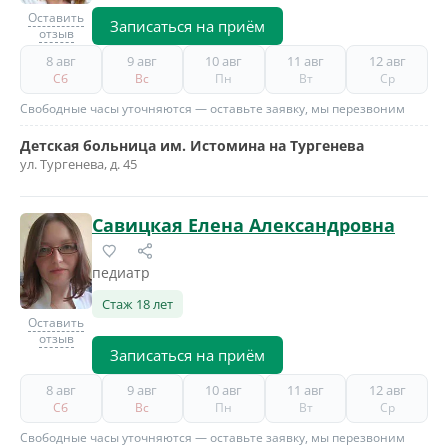
Оставить
Записаться на приём
отзыв
8 авг
9 авг
10 авг
11 авг
12 авг
Сб
Вс
Пн
Вт
Ср
Свободные часы уточняются — оставьте заявку, мы перезвоним
Детская больница им. Истомина на Тургенева
ул. Тургенева, д. 45
Савицкая Елена Александровна
педиатр
Стаж 18 лет
Оставить
отзыв
Записаться на приём
8 авг
9 авг
10 авг
11 авг
12 авг
Сб
Вс
Пн
Вт
Ср
Свободные часы уточняются — оставьте заявку, мы перезвоним