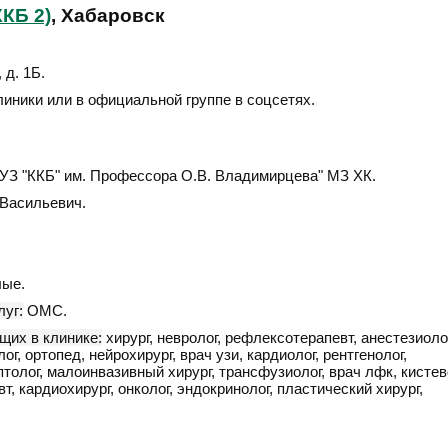
КБ 2)
, Хабаровск
 д. 1Б
.
линики или в официальной группе в соцсетях.
З "ККБ" им. Профессора О.В. Владимирцева" МЗ ХК.
Васильевич.
ые.
уг:
ОМС.
щих в клинике:
хирург, невролог, рефлексотерапевт, анестезиоло
ог, ортопед, нейрохирург, врач узи, кардиолог, рентгенолог,
толог, малоинвазивный хирург, трансфузиолог, врач лфк, кисте
т, кардиохирург, онколог, эндокринолог, пластический хирург,