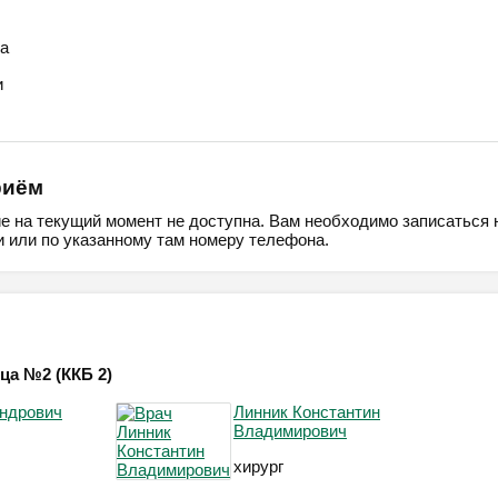
а
и
риём
ие на текущий момент не доступна. Вам необходимо записаться 
 или по указанному там номеру телефона.
ца №2 (ККБ 2)
ндрович
Линник Константин
Владимирович
хирург