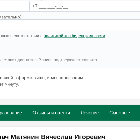
язательно)
нных в соответствии с
политикой конфиденциальности
не ставит диагнозов. Запись подтверждает клиника.
те свой в форме выше, и мы перезвоним.
ёт минуту.
разование
Отзывы и оценки
Лечение
Смежные
рач Матянин Вячеслав Игоревич