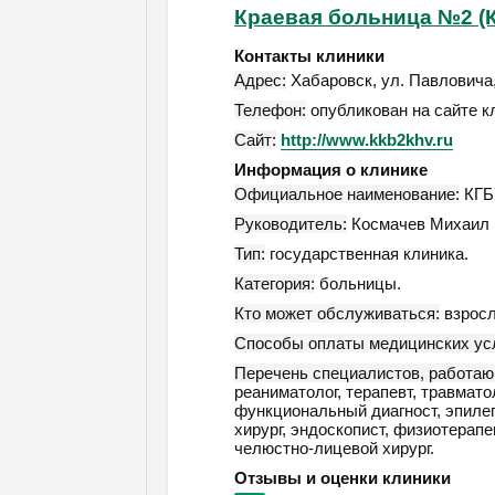
Краевая больница №2 (К
Контакты клиники
Адрес:
Хабаровск
,
ул. Павловича,
Телефон:
опубликован на сайте к
Сайт:
http://www.kkb2khv.ru
Информация о клинике
Официальное наименование:
КГБУ
Руководитель:
Космачев Михаил 
Тип:
государственная клиника.
Категория:
больницы.
Кто может обслуживаться:
взросл
Способы оплаты медицинских усл
Перечень специалистов, работаю
реаниматолог, терапевт, травматол
функциональный диагност, эпилеп
хирург, эндоскопист, физиотерапев
челюстно-лицевой хирург.
Отзывы и оценки клиники