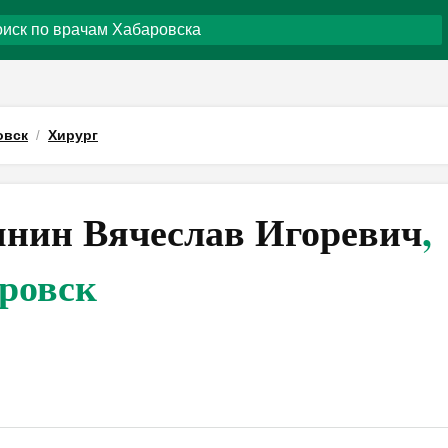
овск
Хирург
нин Вячеслав Игоревич
,
ровск