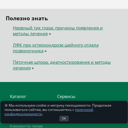
Полезно знать
Нервный тик глаза: причины появления и
методы лечения
»
ЛФК при остеохондрозе шейного отдела
позвоночника
»
Пяточная шпора: диагностирование и методы
лечения
»
Каталог
Сервисы
Врачи по регионам
ИИ-расшифровка анализов
🍪 Мы используем cookie и метрику посещаемости. Продолжая
пользоваться сайтом, вы соглашаетесь с
политикой
Врачи по городам
конфиденциальности
.
Врачи по специальностям
ОК
Клиники по типам