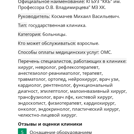
Официальное наименование:
КГБУЗ "ККБ" им.
Профессора О.В. Владимирцева" МЗ ХК.
Руководитель:
Космачев Михаил Васильевич.
Тип:
государственная клиника.
Категория:
больницы.
Кто может обслуживаться:
взрослые.
Способы оплаты медицинских услуг:
ОМС.
Перечень специалистов, работающих в клинике:
хирург, невролог, рефлексотерапевт,
анестезиолог-реаниматолог, терапевт,
травматолог, ортопед, нейрохирург, врач узи,
кардиолог, рентгенолог, функциональный
диагност, эпилептолог, малоинвазивный хирург,
трансфузиолог, врач лфк, кистевой хирург,
эндоскопист, физиотерапевт, кардиохирург,
онколог, эндокринолог, пластический хирург,
челюстно-лицевой хирург.
Отзывы и оценки клиники
5
Оснащение оборудованием