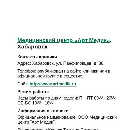
Медицинский центр «Арт Медик»
,
Хабаровск
Контакты клиники
Адрес:
Хабаровск
,
ул. Панфиловцев, д. 38
.
Телефон:
опубликован на сайте клиники или в
официальной группе в соцсетях.
Сайт:
http://www.artmedik.ru
Режим работы
Часы работы по дням недели:
ПН-ПТ 09
00
- 20
00
;
СБ-ВС 10
00
- 18
00
.
Информация о клинике
Официальное наименование:
ООО Медицинский
центр "Арт Медик".
Руководитель:
Крячек Татьяна Петровна.