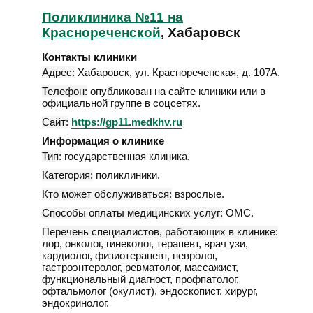
Поликлиника №11 на
Краснореченской
, Хабаровск
Контакты клиники
Адрес:
Хабаровск
,
ул. Краснореченская, д. 107А
.
Телефон:
опубликован на сайте клиники или в
официальной группе в соцсетях.
Сайт:
https://gp11.medkhv.ru
Информация о клинике
Тип:
государственная клиника.
Категория:
поликлиники.
Кто может обслуживаться:
взрослые.
Способы оплаты медицинских услуг:
ОМС.
Перечень специалистов, работающих в клинике:
лор, онколог, гинеколог, терапевт, врач узи,
кардиолог, физиотерапевт, невролог,
гастроэнтеролог, ревматолог, массажист,
функциональный диагност, профпатолог,
офтальмолог (окулист), эндоскопист, хирург,
эндокринолог.