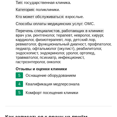
Тип:
государственная клиника.
Категория:
поликлиники.
Кто может обслуживаться:
взрослые.
Способы оплаты медицинских услуг:
ОМС.
Перечень специалистов, работающих в клинике:
врач узи, рентгенолог, терапевт, невролог, хирург,
кардиолог, физиотерапевт, лор, детский лор,
ревматолог, функциональный диагност, профпатолог,
педиатр, офтальмолог (окулист), реабилитолог,
эндоскопист, эндокринолог, уролог, ортопед,
травматолог, психиатр, инфекционист,
гастроэнтеролог, онколог.
Отзывы и оценки клиники
5
Оснащение оборудованием
4
Квалификация медперсонала
5
Комфорт посещения клиники
Как записаться к врачу на приём