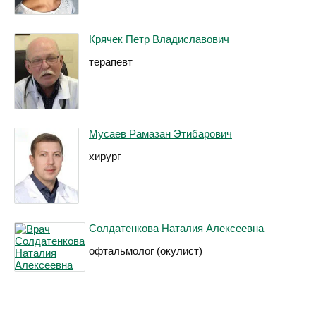
Крячек Петр Владиславович
терапевт
Мусаев Рамазан Этибарович
хирург
Солдатенкова Наталия Алексеевна
офтальмолог (окулист)