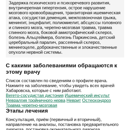
Задержка психического и психоречевого развития,
внутричерепная гипертензия, острое нарушение
мозгового кровообращения, транзиторная ишемическая
атака, сосудистая деменция, межпозвоночная грыжа,
менингит, энцефалит, полиомиелит, абсцессы головного
и спинного мозга, черепно-мозговая травма, травма
спинного мозга, боковой амиотрофический склероз,
болезнь Альцгеймера, болезнь Паркинсона, детский
церебральный паралич, рассеянный склероз,
менингоцеле, доброкачественные и злокачественные
опухоли нервной системы.
С какими заболеваниями обращаются к
этому врачу
Список составлен по сведениям о профиле врача.
Нажмите на заболевание, чтобы увидеть всех врачей
Хабаровска, которые с ним работают.
Вегето-сосудистая дистония
Ишемический инсульт
Невралгия тройничного нерва
Неврит
Остеохондроз
Травма черепно-мозговая
Этапы лечения
Консультация, приём (первичный и вторичный),
направление на анализы, постановка предварительного
диагноза, постановка окончательного диагноза,