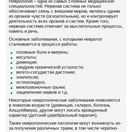
Неврология – одна из самых сложных медицинских
специальностей. Нервная система не только
обеспечивает связь с внешним миром, являясь одним
из органов чувств (осязательным), но и контролирует
деятельность всех органов и систем. Кроме того,
нервная система отвечает за мыслительные процессы,
память и речь.
Основные заболевания, с которыми невролог
сталкивается в процессе работы:
головные боли и мигрень;
инсульты;
деменция;
синдром хронической усталости;
вегето-сосудистая дистония;
эпилепсия;
остеохондроз;
межпозвоночные грыжи;
защемления нервов и т.д.
Некоторые неврологические заболевания появляются
в пожилом возрасте (деменция, склероз, болезнь
Альцгеймера), другие могут носить врожденный
характер (детский церебральный паралич).
Также неврологические патологии могут возникнуть из-
за получения различных травм, в том числе черепно-