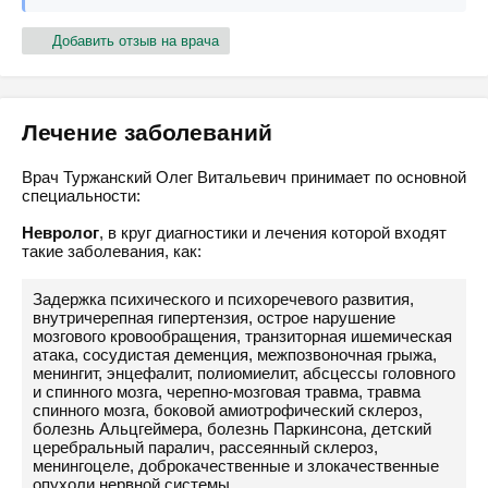
Добавить отзыв на врача
Лечение заболеваний
Врач Туржанский Олег Витальевич принимает по основной
специальности:
Невролог
, в круг диагностики и лечения которой входят
такие заболевания, как:
Задержка психического и психоречевого развития,
внутричерепная гипертензия, острое нарушение
мозгового кровообращения, транзиторная ишемическая
атака, сосудистая деменция, межпозвоночная грыжа,
менингит, энцефалит, полиомиелит, абсцессы головного
и спинного мозга, черепно-мозговая травма, травма
спинного мозга, боковой амиотрофический склероз,
болезнь Альцгеймера, болезнь Паркинсона, детский
церебральный паралич, рассеянный склероз,
менингоцеле, доброкачественные и злокачественные
опухоли нервной системы.