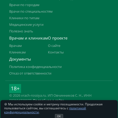
Врачи по городам
Врачи по специальностям
Клиники по типам
Медицинские услуги
Полезно знать
Врачам и клиникам
О проекте
Врачам
О сайте
Клиникам
Контакты
Документы
Политика конфиденциальности
Отказ от ответственности
18+
© 2026 vrach-rossiya.ru. ИП Овчинников С. Н., ИНН
592104728977.
Подробнее о сайте
🍪 Мы используем cookie и метрику посещаемости. Продолжая
Информация на сайте не заменяет приём врача. Имеются
пользоваться сайтом, вы соглашаетесь с
политикой
противопоказания, необходима консультация специалиста.
конфиденциальности
.
ОК