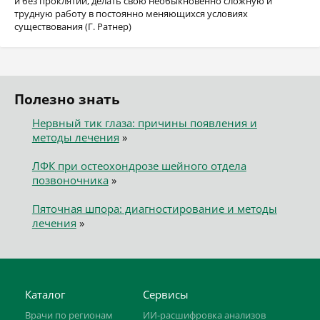
и без проклятий, делать свою необыкновенно сложную и
трудную работу в постоянно меняющихся условиях
существования (Г. Ратнер)
Полезно знать
Нервный тик глаза: причины появления и
методы лечения
»
ЛФК при остеохондрозе шейного отдела
позвоночника
»
Пяточная шпора: диагностирование и методы
лечения
»
Каталог
Сервисы
Врачи по регионам
ИИ-расшифровка анализов