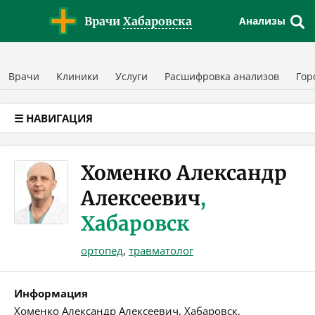
Версия для слабовидящих
Врачи
Хабаровска
Анализы
Врачи
Клиники
Услуги
Расшифровка анализов
Гор
☰ НАВИГАЦИЯ
Хоменко Александр
Алексеевич
,
Хабаровск
ортопед
,
травматолог
Информация
Хоменко Александр Алексеевич, Хабаровск,