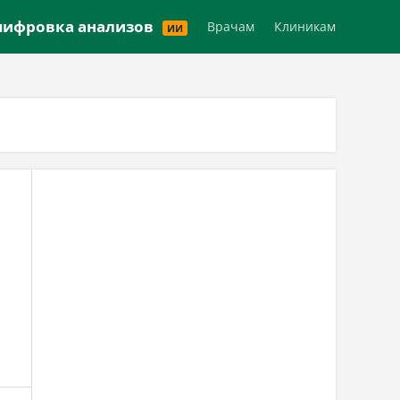
Версия для слабовидящих
ифровка анализов
Врачам
Клиникам
ИИ