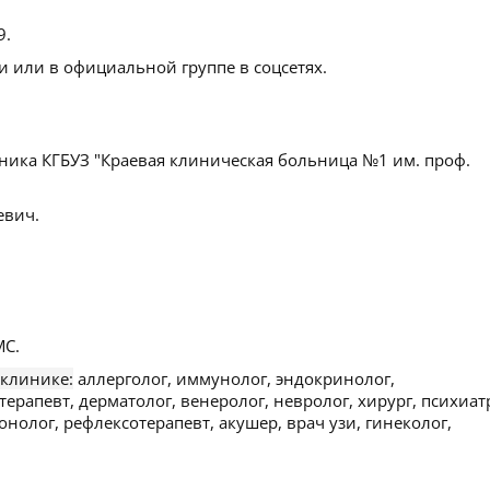
9
.
 или в официальной группе в соцсетях.
ика КГБУЗ "Краевая клиническая больница №1 им. проф.
евич.
С.
 клинике:
аллерголог, иммунолог, эндокринолог,
 терапевт, дерматолог, венеролог, невролог, хирург, психиат
онолог, рефлексотерапевт, акушер, врач узи, гинеколог,