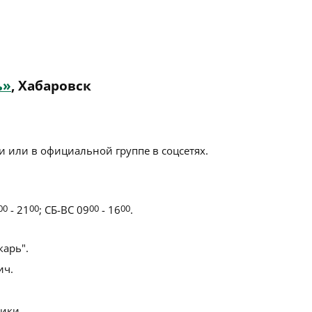
ь»
, Хабаровск
 или в официальной группе в соцсетях.
00
- 21
00
; СБ-ВС 09
00
- 16
00
.
арь".
ич.
ики.