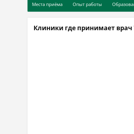
Места приёма
Опыт работы
Образова
Клиники где принимает врач 