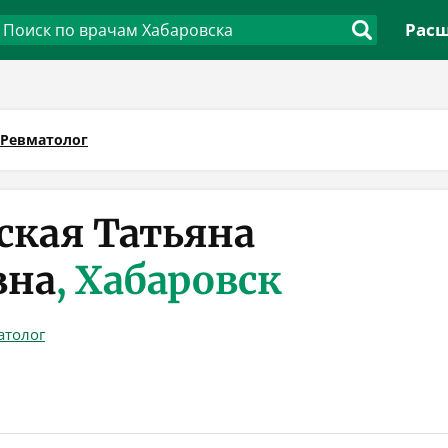
Расш
Ревматолог
ская Татьяна
вна
, Хабаровск
атолог