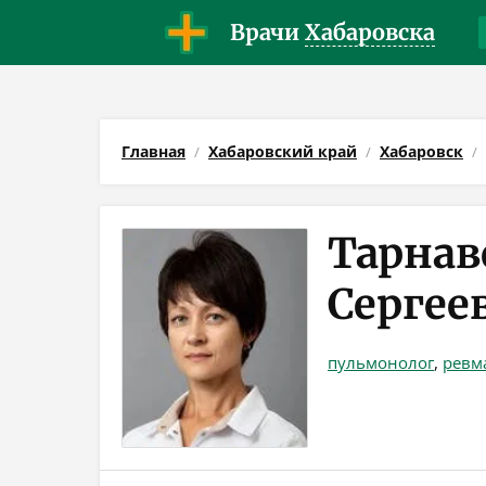
Врачи
Хабаровска
Главная
Хабаровский край
Хабаровск
Тарнав
Сергее
пульмонолог
,
ревм