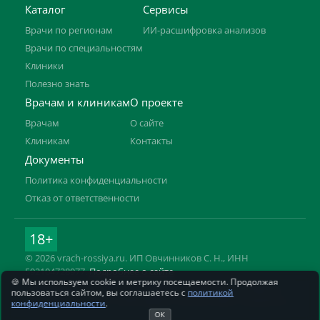
Каталог
Сервисы
Врачи по регионам
ИИ-расшифровка анализов
Врачи по специальностям
Клиники
Полезно знать
Врачам и клиникам
О проекте
Врачам
О сайте
Клиникам
Контакты
Документы
Политика конфиденциальности
Отказ от ответственности
18+
© 2026 vrach-rossiya.ru. ИП Овчинников С. Н., ИНН
592104728977.
Подробнее о сайте
🍪 Мы используем cookie и метрику посещаемости. Продолжая
Информация на сайте не заменяет приём врача. Имеются
пользоваться сайтом, вы соглашаетесь с
политикой
противопоказания, необходима консультация специалиста.
конфиденциальности
.
ОК