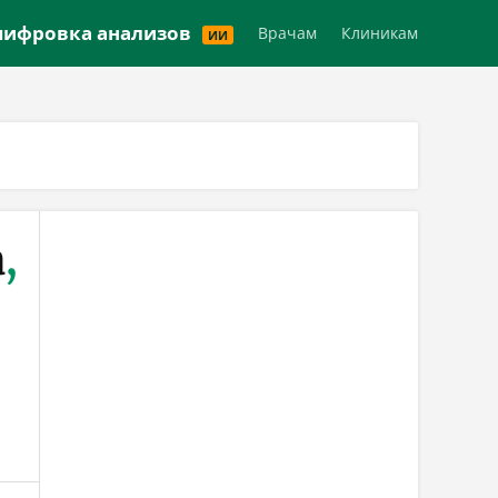
Версия для слабовидящих
ифровка анализов
Врачам
Клиникам
ИИ
а
,