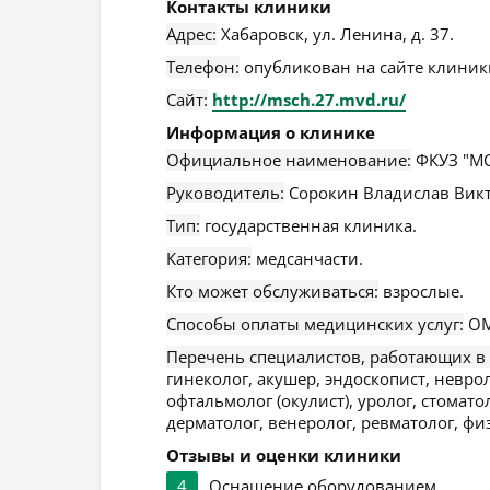
Контакты клиники
Адрес:
Хабаровск
,
ул. Ленина, д. 37
.
Телефон:
опубликован на сайте клиники
Сайт:
http://msch.27.mvd.ru/
Информация о клинике
Официальное наименование:
ФКУЗ "МС
Руководитель:
Сорокин Владислав Вик
Тип:
государственная клиника.
Категория:
медсанчасти.
Кто может обслуживаться:
взрослые.
Способы оплаты медицинских услуг:
ОМ
Перечень специалистов, работающих в
гинеколог, акушер, эндоскопист, невро
офтальмолог (окулист), уролог, стомато
дерматолог, венеролог, ревматолог, фи
Отзывы и оценки клиники
4
Оснащение оборудованием