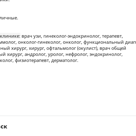
личные.
 клинике:
врач узи, гинеколог-эндокринолог, терапевт,
аммолог, онколог-гинеколог, онколог, функциональный диаг
ный хирург, хирург, офтальмолог (окулист), врач общей
ый хирург, андролог, уролог, нефролог, эндокринолог,
колог, физиотерапевт, дерматолог.
вск