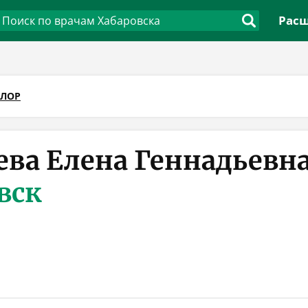
Расш
ЛОР
ева Елена Геннадьевн
вск