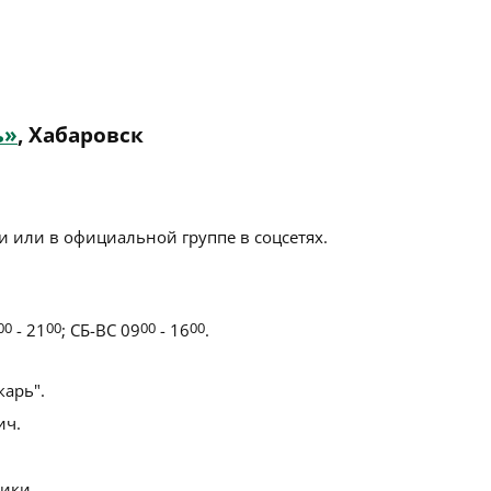
ь»
, Хабаровск
 или в официальной группе в соцсетях.
00
- 21
00
; СБ-ВС 09
00
- 16
00
.
арь".
ич.
ики.