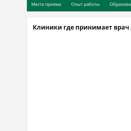
Места приёма
Опыт работы
Образова
Клиники где принимает врач 