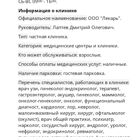
СБ-ВС 09
00
- 16
00
.
Информация о клинике
Официальное наименование:
ООО "Лекарь".
Руководитель:
Лаптев Дмитрий Олегович.
Тип:
частная клиника.
Категория:
медицинские центры и клиники.
Кто может обслуживаться:
взрослые.
Способы оплаты медицинских услуг:
наличные.
Наличие парковки:
гостевая парковка.
Перечень специалистов, работающих в клинике:
врач узи, гинеколог-эндокринолог, терапевт,
гастроэнтеролог, акушер, гинеколог, маммолог,
онколог-гинеколог, онколог, функциональный
диагност, кардиолог, лор, невролог,
малоинвазивный хирург, хирург, офтальмолог
(окулист), врач общей практики, психиатр,
нарколог, сосудистый хирург, андролог, уролог,
нефролог, эндокринолог, ревматолог,