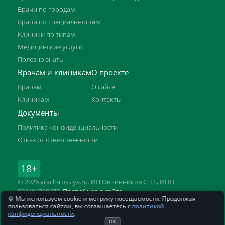
Врачи по городам
Врачи по специальностям
Клиники по типам
Медицинские услуги
Полезно знать
Врачам и клиникам
О проекте
Врачам
О сайте
Клиникам
Контакты
Документы
Политика конфиденциальности
Отказ от ответственности
18+
© 2026 vrach-rossiya.ru. ИП Овчинников С. Н., ИНН
592104728977.
Подробнее о сайте
🍪 Мы используем cookie и метрику посещаемости. Продолжая
Информация на сайте не заменяет приём врача. Имеются
пользоваться сайтом, вы соглашаетесь с
политикой
противопоказания, необходима консультация специалиста.
конфиденциальности
.
ОК