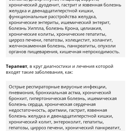
хронический дуоденит, гастрит и язвенная болезнь
желудка и двенадцатиперстной кишки,
функциональные расстройства желудка,
хронические энтериты, ишемический энтерит,
болезнь Уиппла, болезнь Крона, целиакия,
хронические колиты, хронические гепатиты,
цирроз печени, гепатозы, холецистит, холангит,
желчнокаменная болезнь, панкреатиты, опухоли
органов пищеварения, кишечная непроходимость.
Терапевт
, в круг диагностики и лечения которой
входят такие заболевания, как:
Острые респираторные вирусные инфекции,
пневмония, бронхиальная астма, хронический
бронхит, гипертоническая болезнь, ишемическая
болезнь сердца, хроническая сердечная
недостаточность, аритмии, гастрит, язвенная
болезнь желудка и двенадцатиперстной кишки,
хронический колит, энтероколит, гепатиты,
гепатозы, цирроз печени, хронический панкреатит,