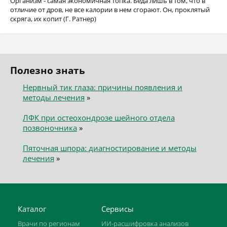
Организм - самая экономичная топка. Беда лишь в том, что в
отличие от дров, не все калории в нем сгорают. Он, проклятый
скряга, их копит (Г. Ратнер)
Полезно знать
Нервный тик глаза: причины появления и
методы лечения
»
ЛФК при остеохондрозе шейного отдела
позвоночника
»
Пяточная шпора: диагностирование и методы
лечения
»
Каталог
Сервисы
Врачи по регионам
ИИ-расшифровка анализов