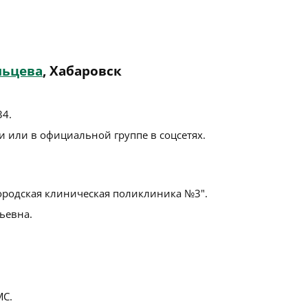
льцева
, Хабаровск
34
.
 или в официальной группе в соцсетях.
ородская клиническая поликлиника №3".
ьевна.
С.