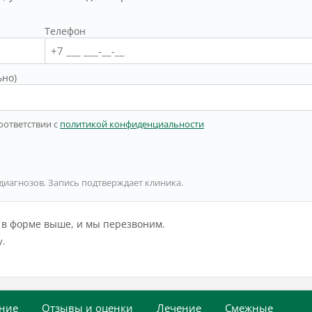
Телефон
ьно)
оответствии с
политикой конфиденциальности
 диагнозов. Запись подтверждает клиника.
й в форме выше, и мы перезвоним.
у.
ние
Отзывы и оценки
Лечение
Смежные