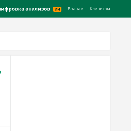
Версия для слабовидящих
ифровка анализов
Врачам
Клиникам
ИИ
,