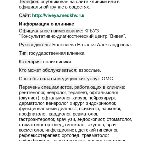
Телефон:
опубликован на сайте клиники или в
официальной группе в соцсетях.
Сайт:
http://viveya.medkhv.ru/
Информация о клинике
Официальное наименование:
КГБУЗ
"Консультативно-диагностический центр "Вивея".
Руководитель:
Болоняева Наталья Александровна.
Тип:
государственная клиника.
Категория:
поликлиники.
Кто может обслуживаться:
взрослые.
Способы оплаты медицинских услуг:
ОМС.
Перечень специалистов, работающих в клинике:
рентгенолог, невролог, терапевт, офтальмолог
(окулист), офтальмолог-хирург, нейрохирург,
дерматолог, венеролог, хирург, эндокринолог,
функциональный диагност, психиатр, нарколог,
профпатолог, кардиолог, ревматолог,
гастроэнтеролог, врач узи, эндоскопист, стоматолог,
стоматолог-ортопед, гинеколог, акушер, врач-
косметолог, инфекционист, детский гинеколог,
рефлексотерапевт, ортопед, травматолог,
нейрофизиолог, психотерапевт, уролог, гематолог,