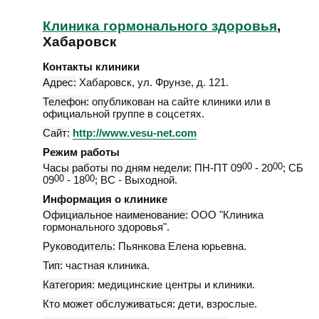
Клиника гормонального здоровья
,
Хабаровск
Контакты клиники
Адрес:
Хабаровск
,
ул. Фрунзе, д. 121
.
Телефон:
опубликован на сайте клиники или в
официальной группе в соцсетях.
Сайт:
http://www.vesu-net.com
Режим работы
Часы работы по дням недели:
ПН-ПТ 09
00
- 20
00
; СБ
09
00
- 18
00
; ВС - Выходной.
Информация о клинике
Официальное наименование:
ООО "Клиника
гормонального здоровья".
Руководитель:
Пьянкова Елена юрьевна.
Тип:
частная клиника.
Категория:
медицинские центры и клиники.
Кто может обслуживаться:
дети, взрослые.