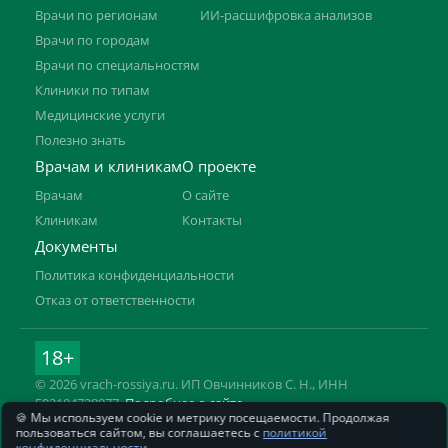
Врачи по регионам
ИИ-расшифровка анализов
Врачи по городам
Врачи по специальностям
Клиники по типам
Медицинские услуги
Полезно знать
Врачам и клиникам
О проекте
Врачам
О сайте
Клиникам
Контакты
Документы
Политика конфиденциальности
Отказ от ответственности
18+
© 2026 vrach-rossiya.ru. ИП Овчинников С. Н., ИНН
592104728977.
Подробнее о сайте
🍪 Мы используем cookie и метрику посещаемости. Продолжая
Информация на сайте не заменяет приём врача. Имеются
пользоваться сайтом, вы соглашаетесь с
политикой
противопоказания, необходима консультация специалиста.
конфиденциальности
.