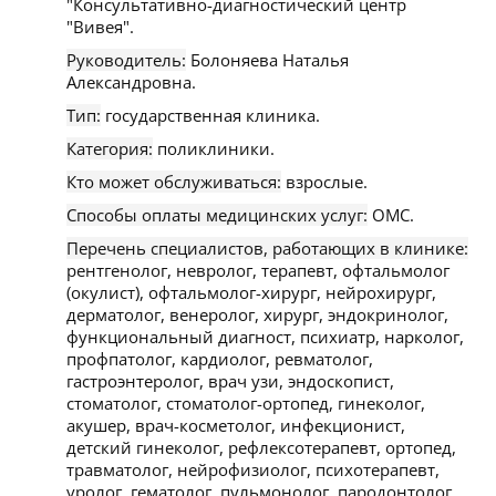
"Консультативно-диагностический центр
"Вивея".
Руководитель:
Болоняева Наталья
Александровна.
Тип:
государственная клиника.
Категория:
поликлиники.
Кто может обслуживаться:
взрослые.
Способы оплаты медицинских услуг:
ОМС.
Перечень специалистов, работающих в клинике:
рентгенолог, невролог, терапевт, офтальмолог
(окулист), офтальмолог-хирург, нейрохирург,
дерматолог, венеролог, хирург, эндокринолог,
функциональный диагност, психиатр, нарколог,
профпатолог, кардиолог, ревматолог,
гастроэнтеролог, врач узи, эндоскопист,
стоматолог, стоматолог-ортопед, гинеколог,
акушер, врач-косметолог, инфекционист,
детский гинеколог, рефлексотерапевт, ортопед,
травматолог, нейрофизиолог, психотерапевт,
уролог, гематолог, пульмонолог, пародонтолог,